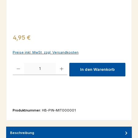
Regulärer Preis:
4,95 €
Preise inkl. MwSt. zzgl. Versandkosten
Produkt Anzahl: Gib den gewünschten Wert ein oder benutze die Schaltfl
In den Warenkorb
Produktnummer:
HB-PIN-MIT000001
Beschreibung