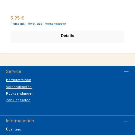
Regulärer Preis:
5,95 €
Preise inkl. MwSt. zzgl. Versandkosten
Details
Service
Barrierefreiheit
Versandkosten
Rücksendungen
Zahlungsarten
Informationen
Über uns