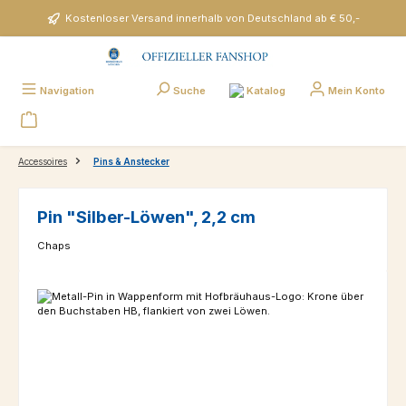
Zum Hauptinhalt springen
Kostenloser Versand innerhalb von Deutschland ab € 50,-
Katalog
Navigation
Suche
Mein Konto
Accessoires
Pins & Anstecker
Pin "Silber-Löwen", 2,2 cm
Chaps
Bildergalerie überspringen