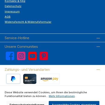
Kontakte & FAQ
Datenschutz
Impressum
AGB
Widerrufsrecht & Widerrufsformular
Service-Hotline
Unsere Communities
Facebook
Instagram
YouTube
Pinterest
Zahlungs- und Versandarten
PayPal
Kreditkarte
Amazon Pay
Diese Website verwendet Cookies, um Ihnen die bestmögliche
Funktionalität bieten zu können...
Mehr Informationen
.
Wir versenden mit DHL
Datenschutzeinstellungen
Ausgewählte Cookies akzeptieren