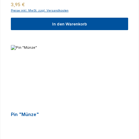
Regulärer Preis:
3,95 €
Preise inkl. MwSt. zzgl. Versandkosten
In den Warenkorb
Pin "Münze"