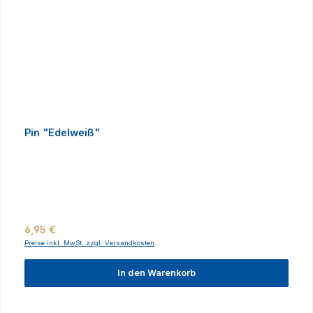
Pin "Edelweiß"
Regulärer Preis:
6,95 €
Preise inkl. MwSt. zzgl. Versandkosten
In den Warenkorb