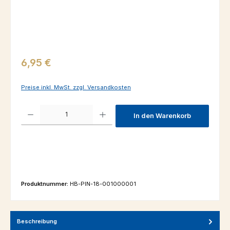
Regulärer Preis:
6,95 €
Preise inkl. MwSt. zzgl. Versandkosten
Produkt Anzahl: Gib den gewünschten Wert ein oder benutze die Schaltfl
In den Warenkorb
Produktnummer:
HB-PIN-18-001000001
Beschreibung