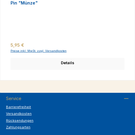
Pin "Münze"
Regulärer Preis:
5,95 €
Preise inkl. MwSt. zzgl. Versandkosten
Details
Service
Barrierefreiheit
Versandkosten
Rücksendungen
Zahlungsarten