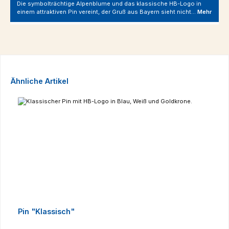
Die symbolträchtige Alpenblume und das klassische HB-Logo in
einem attraktiven Pin vereint, der Gruß aus Bayern sieht nicht…
Mehr
Produktgalerie überspringen
Ähnliche Artikel
Pin "Klassisch"