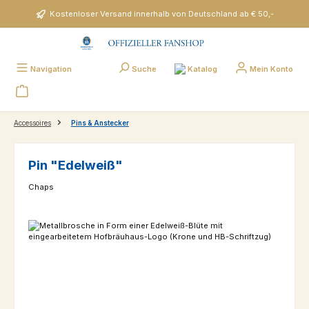
Zum Hauptinhalt springen
Kostenloser Versand innerhalb von Deutschland ab € 50,-
Katalog
Navigation
Suche
Mein Konto
Accessoires
Pins & Anstecker
Pin "Edelweiß"
Chaps
Bildergalerie überspringen