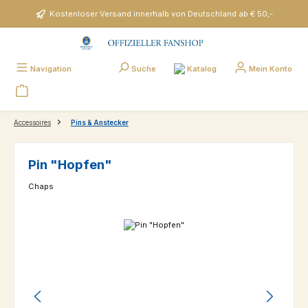
Zum Hauptinhalt springen
Kostenloser Versand innerhalb von Deutschland ab € 50,-
Katalog
Navigation
Suche
Mein Konto
Accessoires
Pins & Anstecker
Pin "Hopfen"
Chaps
Bildergalerie überspringen