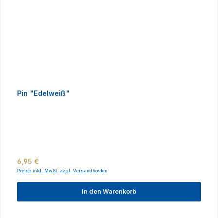
Pin "Edelweiß"
Regulärer Preis:
6,95 €
Preise inkl. MwSt. zzgl. Versandkosten
In den Warenkorb