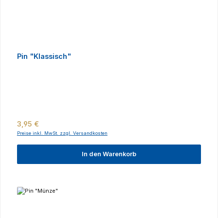
Pin "Klassisch"
Regulärer Preis:
3,95 €
Preise inkl. MwSt. zzgl. Versandkosten
In den Warenkorb