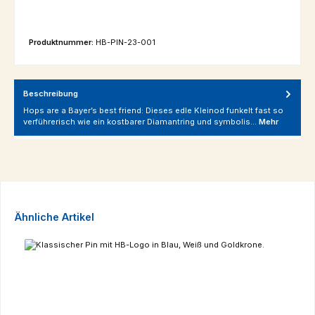
Produktnummer:
HB-PIN-23-001
Beschreibung
Hops are a Bayer’s best friend: Dieses edle Kleinod funkelt fast so
verführerisch wie ein kostbarer Diamantring und symbolis…
Mehr
Produktgalerie überspringen
Ähnliche Artikel