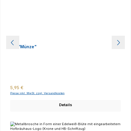
Pin "Münze"
Regulärer Preis:
5,95 €
Preise inkl. MwSt. zzgl. Versandkosten
Details