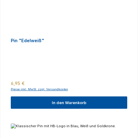
Pin "Edelweiß"
Regulärer Preis:
6,95 €
Preise inkl. MwSt. zzgl. Versandkosten
In den Warenkorb