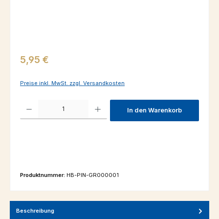
Regulärer Preis:
5,95 €
Preise inkl. MwSt. zzgl. Versandkosten
Produkt Anzahl: Gib den gewünschten Wert ein oder benutze die Schaltfl
In den Warenkorb
Produktnummer:
HB-PIN-GR000001
Beschreibung