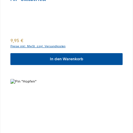
Regulärer Preis:
9,95 €
Preise inkl. MwSt. zzgl. Versandkosten
In den Warenkorb