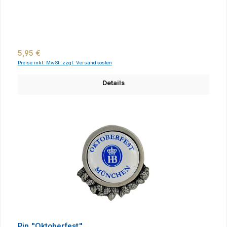
Regulärer Preis:
5,95 €
Preise inkl. MwSt. zzgl. Versandkosten
Details
Pin "Oktoberfest"