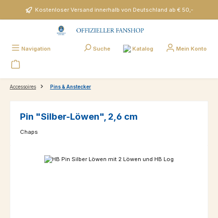
Zum Hauptinhalt springen
Kostenloser Versand innerhalb von Deutschland ab € 50,-
Katalog
Navigation
Suche
Mein Konto
Accessoires
Pins & Anstecker
Pin "Silber-Löwen", 2,6 cm
Chaps
Bildergalerie überspringen