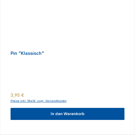
Pin "Klassisch"
Regulärer Preis:
3,95 €
Preise inkl. MwSt. zzgl. Versandkosten
In den Warenkorb