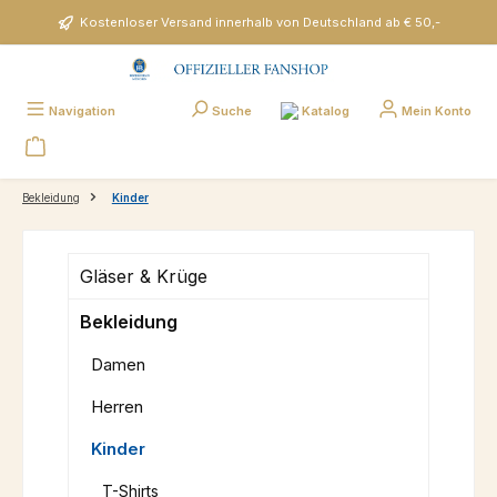
Zum Hauptinhalt springen
Kostenloser Versand innerhalb von Deutschland ab € 50,-
Katalog
Navigation
Suche
Mein Konto
Bekleidung
Kinder
Gläser & Krüge
Bekleidung
Damen
Herren
Kinder
T-Shirts