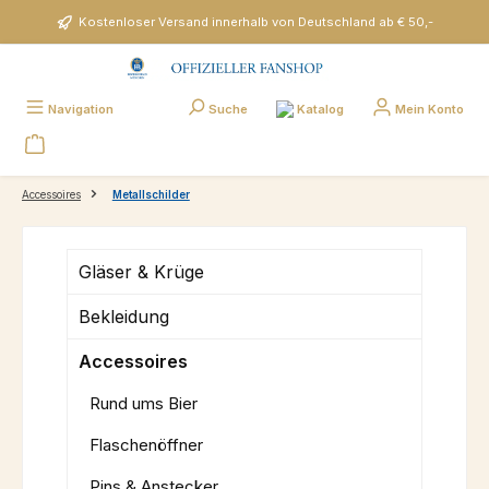
Zum Hauptinhalt springen
Kostenloser Versand innerhalb von Deutschland ab € 50,-
Katalog
Navigation
Suche
Mein Konto
Accessoires
Metallschilder
Gläser & Krüge
Bekleidung
Accessoires
Rund ums Bier
Flaschenöffner
Pins & Anstecker