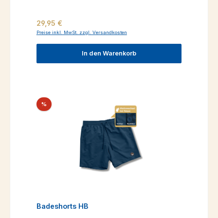
Regulärer Preis:
29,95 €
Preise inkl. MwSt. zzgl. Versandkosten
In den Warenkorb
Rabatt
%
Badeshorts HB