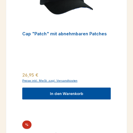
Cap "Patch" mit abnehmbaren Patches
Regulärer Preis:
26,95 €
Preise inkl. MwSt. zzgl. Versandkosten
In den Warenkorb
Rabatt
%