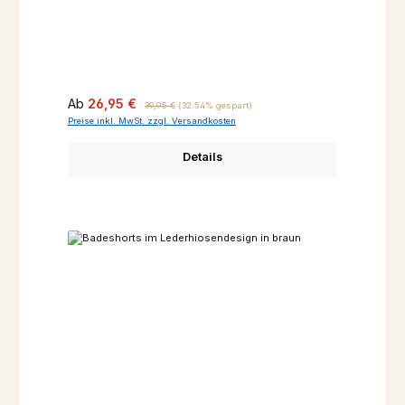
Verkaufspreis:
Regulärer Preis:
Ab
26,95 €
39,95 €
(32.54% gespart)
Preise inkl. MwSt. zzgl. Versandkosten
Details