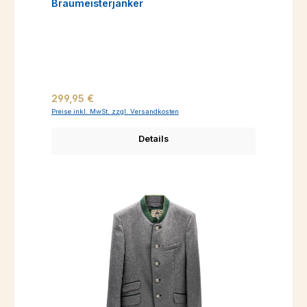
Braumeisterjanker
Regulärer Preis:
299,95 €
Preise inkl. MwSt. zzgl. Versandkosten
Details