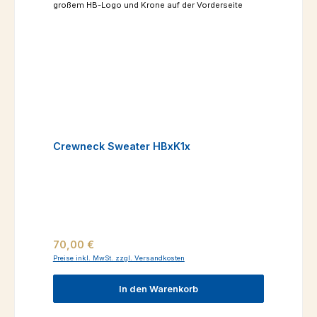
Crewneck Sweater HBxK1x
Regulärer Preis:
70,00 €
Preise inkl. MwSt. zzgl. Versandkosten
In den Warenkorb