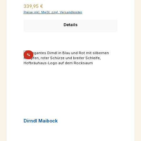
Regulärer Preis:
339,95 €
Preise inkl. MwSt. zzgl. Versandkosten
Details
Rabatt
%
Dirndl Maibock