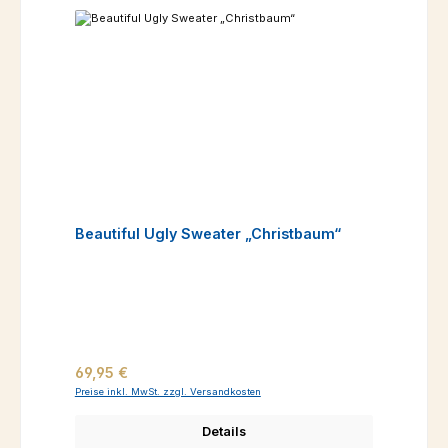
Beautiful Ugly Sweater „Christbaum“
Regulärer Preis:
69,95 €
Preise inkl. MwSt. zzgl. Versandkosten
Details