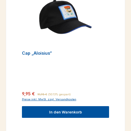
Cap „Aloisius“
Verkaufspreis:
Regulärer Preis:
9,95 €
19,95 €
(50.13% gespart)
Preise inkl. MwSt. zzgl. Versandkosten
In den Warenkorb