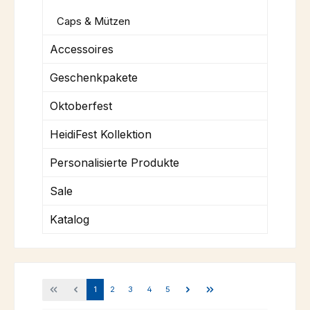
Caps & Mützen
Accessoires
Geschenkpakete
Oktoberfest
HeidiFest Kollektion
Personalisierte Produkte
Sale
Katalog
Seite
Seite
Seite
Seite
Seite
1
2
3
4
5