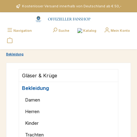
Zum Hauptinhalt springen
Kostenloser Versand innerhalb von Deutschland ab € 50,-
Katalog
Navigation
Suche
Mein Konto
Bekleidung
Gläser & Krüge
Bekleidung
Damen
Herren
Kinder
Trachten