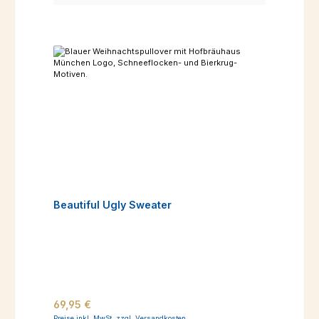
Beautiful Ugly Sweater
Regulärer Preis:
69,95 €
Preise inkl. MwSt. zzgl. Versandkosten