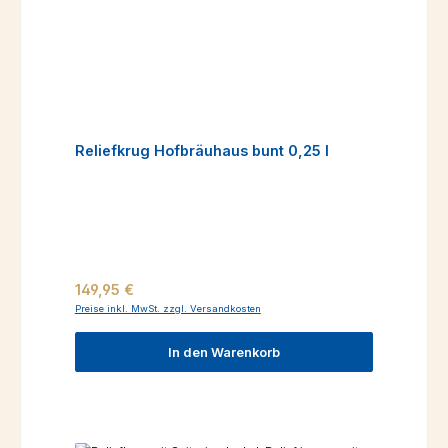
Reliefkrug Hofbräuhaus bunt 0,25 l
Regulärer Preis:
149,95 €
Preise inkl. MwSt. zzgl. Versandkosten
In den Warenkorb