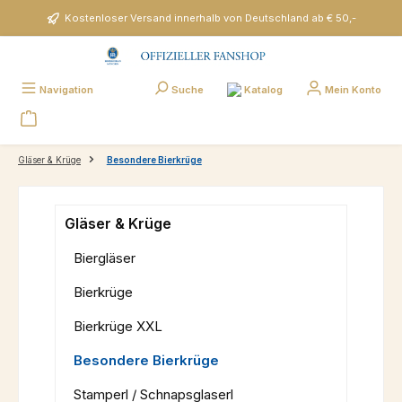
Zum Hauptinhalt springen
Kostenloser Versand innerhalb von Deutschland ab € 50,-
Katalog
Navigation
Suche
Mein Konto
Gläser & Krüge
Besondere Bierkrüge
Gläser & Krüge
Biergläser
Bierkrüge
Bierkrüge XXL
Besondere Bierkrüge
Stamperl / Schnapsglaserl