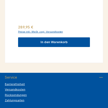
Regulärer Preis:
289,95 €
Preise inkl. MwSt. zzgl. Versandkosten
In den Warenkorb
Service
Barrierefreiheit
Versandkosten
Rücksendungen
Zahlungsarten