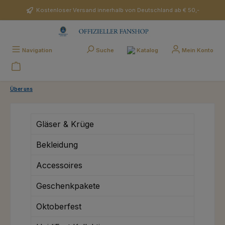
Zum Hauptinhalt springen
Kostenloser Versand innerhalb von Deutschland ab € 50,-
Katalog
Navigation
Suche
Mein Konto
Über uns
Gläser & Krüge
Bekleidung
Accessoires
Geschenkpakete
Oktoberfest