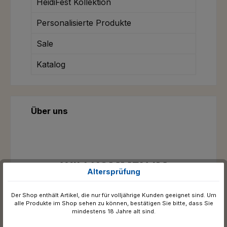
HeidiFest Kollektion
Personalisierte Produkte
Sale
Katalog
Über uns
WILLKOMMEN IM
Altersprüfung
OFFIZIELLEN
FANSHOP DES
Der Shop enthält Artikel, die nur für volljährige Kunden geeignet sind. Um
alle Produkte im Shop sehen zu können, bestätigen Sie bitte, dass Sie
HOFBRÄUHAUS
mindestens 18 Jahre alt sind.
MÜNCHEN,