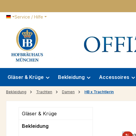
 Hauptinhalt springen
Zur Suche springen
Zur Hauptnavigation springen
Service / Hilfe
Gläser & Krüge
Bekleidung
Accessoires
Bekleidung
Trachten
Damen
HB x Trachtlerin
Gläser & Krüge
Bekleidung
Ra
%