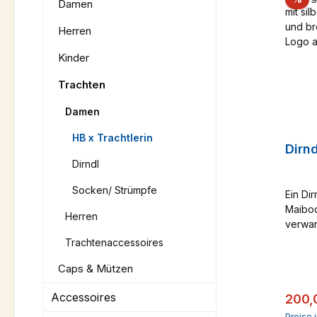
Damen
Herren
Kinder
Trachten
Damen
HB x Trachtlerin
Dirn
Dirndl
Socken/ Strümpfe
Ein Di
Maiboc
Herren
verwan
und Bl
Trachtenaccessoires
Hinguc
Caps & Mützen
kräfti
weißen
Accessoires
Verka
200,
blaue 
Schürz
Preise 