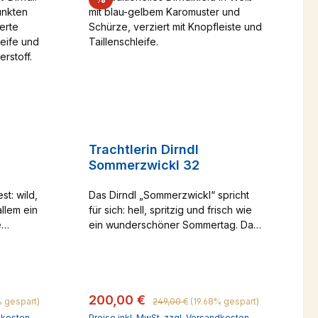
Trachtlerin Dirndl
Sommerzwickl 32
st: wild,
Das Dirndl „Sommerzwickl“ spricht
allem ein
für sich: hell, spritzig und frisch wie
e
ein wunderschöner Sommertag. Das
weiße Oberteil mit gold-glänzenden
n Punkten
HB-Knöpfen und dem goldfarbenen
Farben
Paspel harmoniert perfekt mit dem
rast zum
gelben Rock. Durch das kleine
Regulärer Preis:
Verkaufspreis:
200,00 €
ntem
Karomuster erinnert der ideal
% gespart)
249,00 €
(19.68% gespart)
euteten
gewählte Gelbton an einen hellen
ndkosten
Preise inkl. MwSt. zzgl. Versandkosten