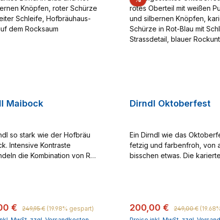
dl Maibock
Dirndl Oktoberfest
rndl so stark wie der Hofbräu
Ein Dirndl wie das Oktoberfe
k. Intensive Kontraste
fetzig und farbenfroh, von 
deln die Kombination von Rot
bisschen etwas. Die kariert
au zu einem beeindruckenden
Taftschürze und das rote
ker. Die liebliche Optik des
Baumwolloberteil mit weiße
g roten Baumwollrocks mit
bilden mit ihren intensiven 
 Punkten und die glänzend
einen eindrucksvollen Kont
Regulärer Preis:
Regulärer Preis:
ufspreis:
Verkaufspreis:
00 €
200,00 €
Schürze mit kräftigem roten
gemusterten Rock in deze
249,95 €
(19.98% gespart)
249,00 €
(19.68
enband verleihen dem Style
Baumwoll-Jeans. Die anged
inkl. MwSt. zzgl. Versandkosten
Preise inkl. MwSt. zzgl. Versa