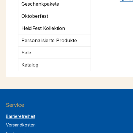
Geschenkpakete
einen s
Jeansop
Oktoberfest
Modern
mit Sc
HeidiFest Kollektion
angen
femini
Personalisierte Produkte
außer
auf de
Sale
Strass
silber
Katalog
Traditi
unsere
möchte
kleine
schnel
Dirndl
Service
eine g
werden
Barrierefreiheit
Handwe
hergest
Versandkosten
nickelf