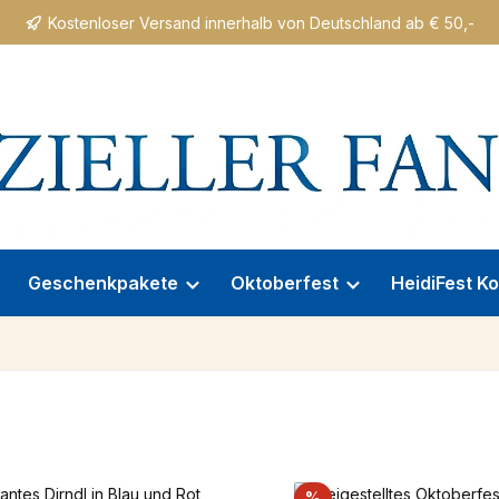
Kostenloser Versand innerhalb von Deutschland ab € 50,-
Geschenkpakete
Oktoberfest
HeidiFest Ko
batt
Rabatt
%