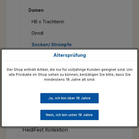
Damen
HB x Trachtlerin
Dirndl
Socken/ Strümpfe
Altersprüfung
Herren
Trachtenaccessoires
Der Shop enthält Artikel, die nur für volljährige Kunden geeignet sind. Um
alle Produkte im Shop sehen zu können, bestätigen Sie bitte, dass Sie
Caps & Mützen
mindestens 18 Jahre alt sind.
Accessoires
Ja, ich bin über 18 Jahre
Geschenkpakete
Nein, ich bin unter 18 Jahre
Oktoberfest
HeidiFest Kollektion