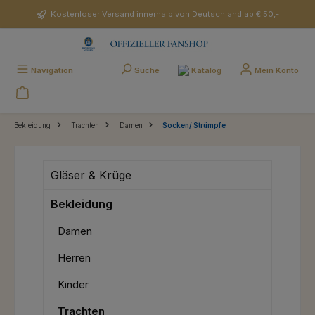
Zum Hauptinhalt springen
Kostenloser Versand innerhalb von Deutschland ab € 50,-
Katalog
Navigation
Suche
Mein Konto
Bekleidung
Trachten
Damen
Socken/ Strümpfe
Gläser & Krüge
Bekleidung
Damen
Herren
Kinder
Trachten