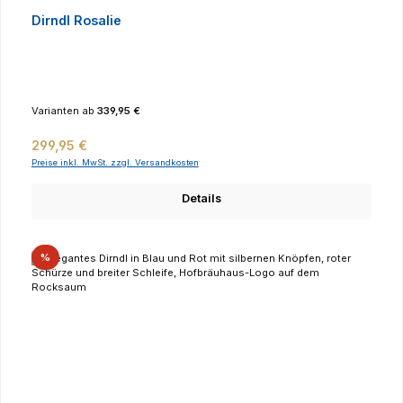
Dirndl Rosalie
Varianten ab
339,95 €
Regulärer Preis:
299,95 €
Preise inkl. MwSt. zzgl. Versandkosten
Details
Rabatt
%