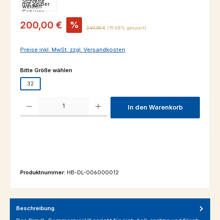
Verkaufspreis:
200,00 €
%
Regulärer Preis:
249,00 €
(19.68% gespart)
Preise inkl. MwSt. zzgl. Versandkosten
auswählen
Bitte Größe wählen
32
Produkt Anzahl: Gib den gewünschten Wert ein oder benutze die Schaltfl
In den Warenkorb
Produktnummer:
HB-DL-006000012
Beschreibung