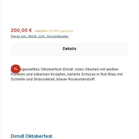
Verkaufspreis:
Regulärer Preis:
200,00 €
249,95 €
(19.98% gespart)
Preise inkl. MwSt. zzgl. Versandkosten
Details
Rabatt
%
Dirndl Oktoberfest