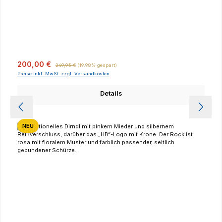
Verkaufspreis:
Regulärer Preis:
200,00 €
249,95 €
(19.98% gespart)
Preise inkl. MwSt. zzgl. Versandkosten
Details
NEU