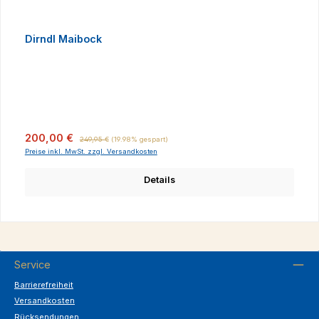
Dirndl Maibock
Verkaufspreis:
Regulärer Preis:
200,00 €
249,95 €
(19.98% gespart)
Preise inkl. MwSt. zzgl. Versandkosten
Details
Service
Barrierefreiheit
Versandkosten
Rücksendungen