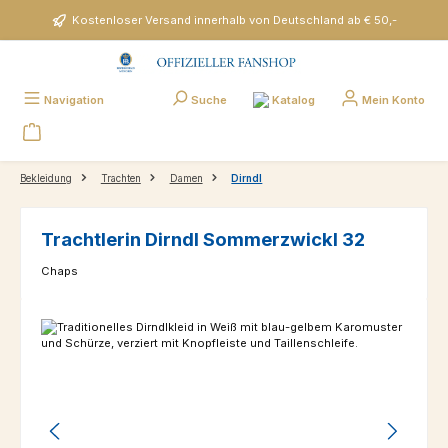
Zum Hauptinhalt springen
Kostenloser Versand innerhalb von Deutschland ab € 50,-
Katalog
Navigation
Suche
Mein Konto
Bekleidung
Trachten
Damen
Dirndl
Trachtlerin Dirndl Sommerzwickl 32
Chaps
Bildergalerie überspringen