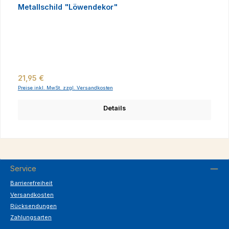
Metallschild "Löwendekor"
Regulärer Preis:
21,95 €
Preise inkl. MwSt. zzgl. Versandkosten
Details
Service
Barrierefreiheit
Versandkosten
Rücksendungen
Zahlungsarten