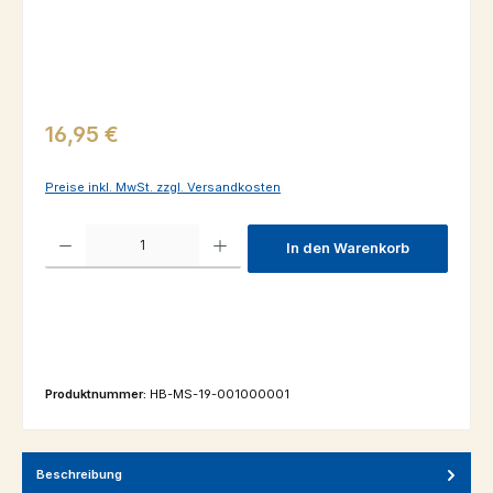
Regulärer Preis:
16,95 €
Preise inkl. MwSt. zzgl. Versandkosten
Produkt Anzahl: Gib den gewünschten Wert ein oder benutze die Schaltfl
In den Warenkorb
Produktnummer:
HB-MS-19-001000001
Beschreibung