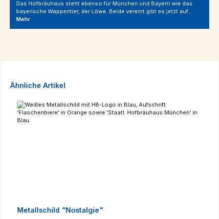
Das Hofbräuhaus steht ebenso für München und Bayern wie das
bayerische Wappentier, der Löwe. Beide vereint gibt es jetzt auf…
Mehr
Produktgalerie überspringen
Ähnliche Artikel
Metallschild "Nostalgie"