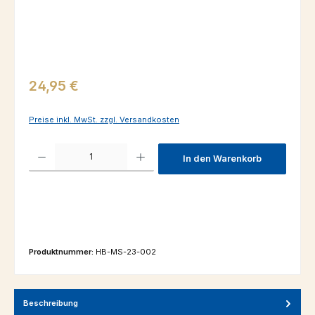
Regulärer Preis:
24,95 €
Preise inkl. MwSt. zzgl. Versandkosten
Produkt Anzahl: Gib den gewünschten Wert ein oder benutze die Schaltfl
In den Warenkorb
Produktnummer:
HB-MS-23-002
Beschreibung