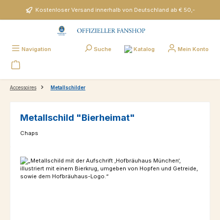
Zum Hauptinhalt springen
Kostenloser Versand innerhalb von Deutschland ab € 50,-
Katalog
Navigation
Suche
Mein Konto
Accessoires
Metallschilder
Metallschild "Bierheimat"
Chaps
Bildergalerie überspringen