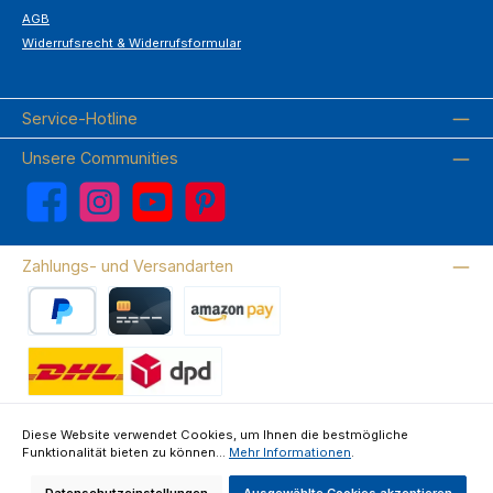
AGB
Widerrufsrecht & Widerrufsformular
Service-Hotline
Unsere Communities
Facebook
Instagram
YouTube
Pinterest
Zahlungs- und Versandarten
PayPal
Kreditkarte
Amazon Pay
Wir versenden mit DHL
Diese Website verwendet Cookies, um Ihnen die bestmögliche
Funktionalität bieten zu können...
Mehr Informationen
.
Über uns
Kontakte & FAQ
Datenschutz
Impressum
AGB
Widerrufsrecht & Widerrufsformular
Datenschutzeinstellungen
Ausgewählte Cookies akzeptieren