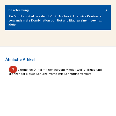
Beschreibung
Ein Dirndl so stark wie der Hofbräu Maibock. Intensive Kontraste
verwandeln die Kombination von Rot und Blau zu einem beeind…
Mehr
Produktgalerie überspringen
Ähnliche Artikel
Rabatt
%