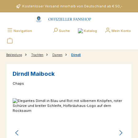
Zum Hauptinhalt springen
Kostenloser Versand innerhalb von Deutschland ab € 50,-
Katalog
Navigation
Suche
Mein Konto
Bekleidung
Trachten
Damen
Dirndl
Dirndl Maibock
Chaps
Bildergalerie überspringen