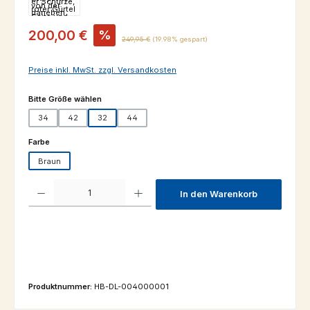
Verkaufspreis:
200,00 €
%
Regulärer Preis:
249,95 €
(19.98% gespart)
Preise inkl. MwSt. zzgl. Versandkosten
auswählen
Bitte Größe wählen
34
42
32
44
auswählen
Farbe
Braun
Produkt Anzahl: Gib den gewünschten Wert ein oder benutze die Schaltfl
In den Warenkorb
Produktnummer:
HB-DL-004000001