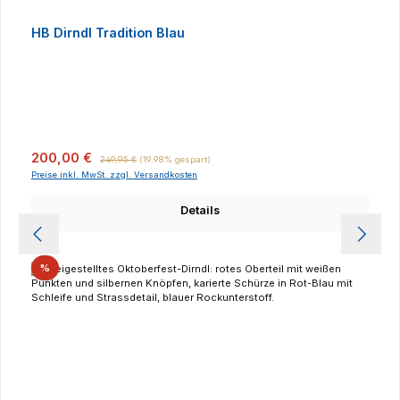
HB Dirndl Tradition Blau
Verkaufspreis:
Regulärer Preis:
200,00 €
249,95 €
(19.98% gespart)
Preise inkl. MwSt. zzgl. Versandkosten
Details
Rabatt
%