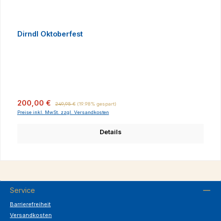
Dirndl Oktoberfest
Verkaufspreis:
Regulärer Preis:
200,00 €
249,95 €
(19.98% gespart)
Preise inkl. MwSt. zzgl. Versandkosten
Details
Service
Barrierefreiheit
Versandkosten