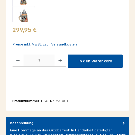
Regulärer Preis:
299,95 €
Preise inkl. MwSt. zzgl. Versandkosten
Produkt Anzahl: Gib den gewünschten Wert ein oder benutze die Schaltfl
In den Warenkorb
Produktnummer:
HBO-RK-23-001
Beschreibung
Eine Hommage an das Oktoberfest! In Handarbeit gefertigter