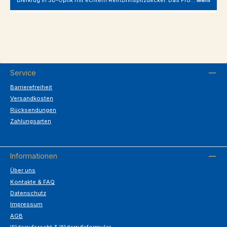
Bierkrug in 3D-Optik mit echtem Reinzinnspitzdeckel. Das Fro…
Mehr
Service
Barrierefreiheit
Versandkosten
Rücksendungen
Zahlungsarten
Informationen
Über uns
Kontakte & FAQ
Datenschutz
Impressum
AGB