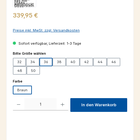
Regulärer Preis:
339,95 €
Preise inkl. MwSt. zzgl. Versandkosten
Sofort verfügbar, Lieferzeit: 1-3 Tage
auswählen
Bitte Größe wählen
32
34
36
38
40
42
44
46
48
50
auswählen
Farbe
Braun
Produkt Anzahl: Gib den gewünschten Wert ein oder benutze die Schaltfl
In den Warenkorb