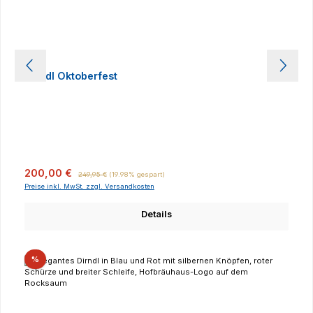
Dirndl Oktoberfest
Verkaufspreis:
Regulärer Preis:
200,00 €
249,95 €
(19.98% gespart)
Preise inkl. MwSt. zzgl. Versandkosten
Details
Rabatt
%