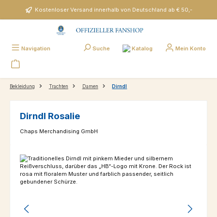
Zum Hauptinhalt springen
Kostenloser Versand innerhalb von Deutschland ab € 50,-
Katalog
Navigation
Suche
Mein Konto
Bekleidung
Trachten
Damen
Dirndl
Dirndl Rosalie
Chaps Merchandising GmbH
Bildergalerie überspringen