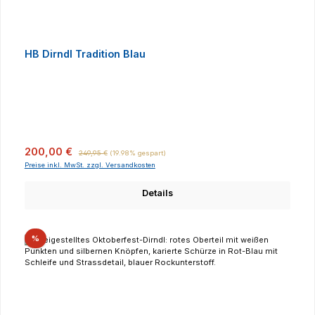
HB Dirndl Tradition Blau
Verkaufspreis:
Regulärer Preis:
200,00 €
249,95 €
(19.98% gespart)
Preise inkl. MwSt. zzgl. Versandkosten
Details
Rabatt
%