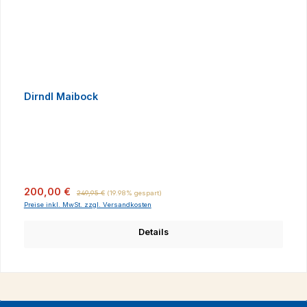
Dirndl Maibock
Verkaufspreis:
Regulärer Preis:
200,00 €
249,95 €
(19.98% gespart)
Preise inkl. MwSt. zzgl. Versandkosten
Details