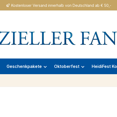
Kostenloser Versand innerhalb von Deutschland ab € 50,-
Geschenkpakete
Oktoberfest
HeidiFest Ko