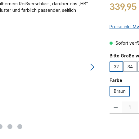
Regulärer Prei
339,95
Preise inkl. M
Sofort verfü
Bitte Größe 
32
34
auswäh
Farbe
Braun
Produkt Anzah