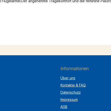
und Flügelärmel.Der angenehme Tragekomfort und die feminine Pa
nöpfen stehen für Tradition seit 1589, die wir mit unserer Tracht t
Dirndl sind Sie zu vielen Anlässen eine gute Figur! Unsere Knöpfe 
. 1000461
Informationen
Über uns
Kontakte & FAQ
Datenschutz
Impressum
AGB