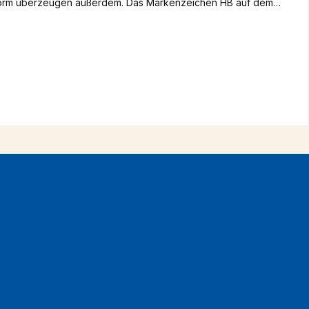
ssform überzeugen außerdem. Das Markenzeichen HB auf dem
ragbar machen möchten. Dieses Dirndl wird in kleinen
werden übrigens in einem kleinen Handwerksbetrieb in