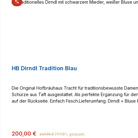
Rabatt
%
HB Dirndl Tradition Blau
Die Original Hofbräuhaus Tracht für traditionsbewusste Damen
Schürze aus Taft ausgestattet. Als perfekte Ergänzung für den
auf der Rückseite. Einfach Fesch.Lieferumfang: Dirndl + Bluse
Regulärer Preis:
Verkaufspreis:
200,00 €
249,95 €
(19.98% gespart)