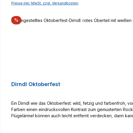
Preise inkl. MwSt. zzgl. Versandkosten
Rabatt
%
Dirndl Oktoberfest
Ein Dirndl wie das Oktoberfest: wild, fetzig und farbenfroh, v
Farben einen eindrucksvollen Kontrast zum gemusterten Roc
Flügelärmel können auch leicht entfernt verdecken, dann ka
Knöpfen ist die Marke HB dezent vertreten. DiesesModell wur
wurde der gleiche Stoff wie für den Rücken unserer Weste Aloi