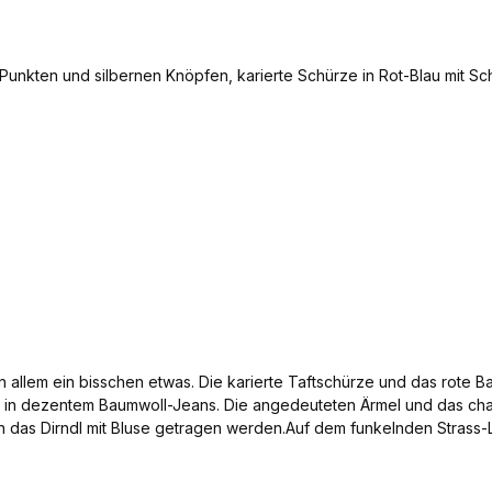
on allem ein bisschen etwas. Die karierte Taftschürze und das rote B
k in dezentem Baumwoll-Jeans. Die angedeuteten Ärmel und das ch
nn das Dirndl mit Bluse getragen werden.Auf dem funkelnden Stras
den in kleinen Stückzahlen genäht. Damit macht Frau nicht nur auf
sius verwendet. Damit haben Sie einen tollen Auftritt im Partnerloo