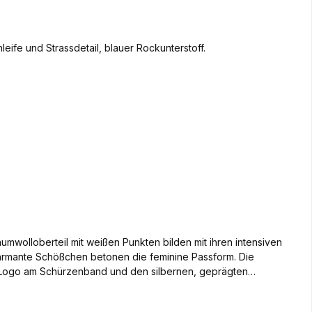
aumwolloberteil mit weißen Punkten bilden mit ihren intensiven
armante Schößchen betonen die feminine Passform. Die
s-Logo am Schürzenband und den silbernen, geprägten
 dem Oktoberfest eine hervorragende Figur. Tipp: beim Rock
k. Katalog Nr. 1000460