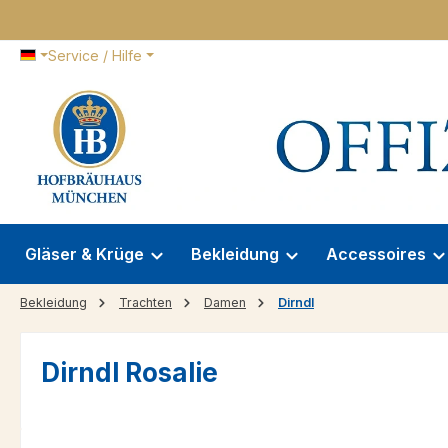
 Hauptinhalt springen
Zur Suche springen
Zur Hauptnavigation springen
Service / Hilfe
Gläser & Krüge
Bekleidung
Accessoires
Bekleidung
Trachten
Damen
Dirndl
Dirndl Rosalie