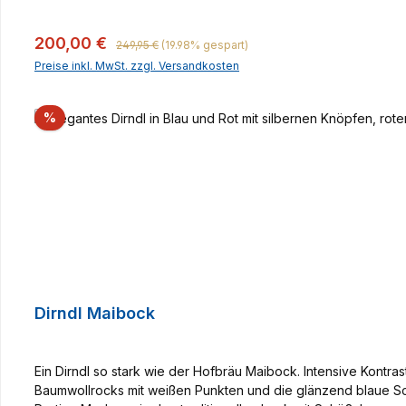
Regulärer Preis:
Verkaufspreis:
200,00 €
249,95 €
(19.98% gespart)
Preise inkl. MwSt. zzgl. Versandkosten
Rabatt
%
Dirndl Maibock
Ein Dirndl so stark wie der Hofbräu Maibock. Intensive Kontr
Baumwollrocks mit weißen Punkten und die glänzend blaue Schür