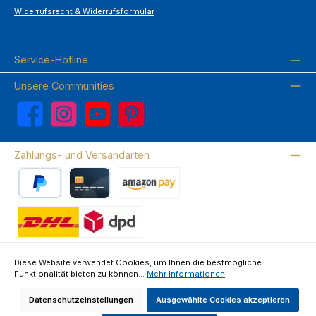
Widerrufsrecht & Widerrufsformular
Service-Hotline
Unsere Communities
Facebook
Instagram
YouTube
Pinterest
Zahlungs- und Versandarten
PayPal
Kreditkarte
Amazon Pay
Wir versenden mit DHL
Diese Website verwendet Cookies, um Ihnen die bestmögliche
Funktionalität bieten zu können...
Mehr Informationen
.
Über uns
Kontakte & FAQ
Datenschutz
Impressum
AGB
Widerrufsrecht & Widerrufsformular
Datenschutzeinstellungen
Ausgewählte Cookies akzeptieren
Alle Preise inkl. gesetzl. Mehrwertsteuer zzgl.
Versandkosten
und ggf.