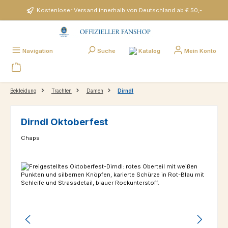
Zum Hauptinhalt springen
Kostenloser Versand innerhalb von Deutschland ab € 50,-
Katalog
Navigation
Suche
Mein Konto
Bekleidung
Trachten
Damen
Dirndl
Dirndl Oktoberfest
Chaps
Bildergalerie überspringen