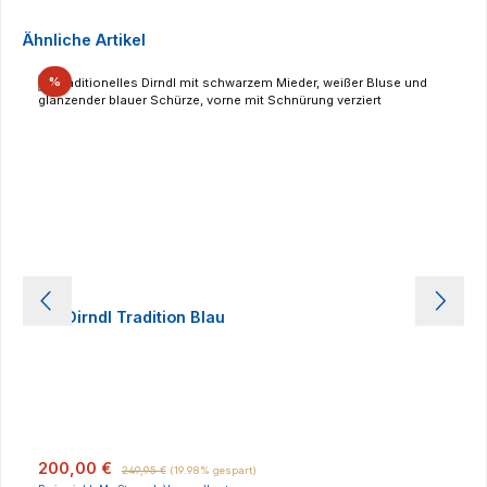
Produktgalerie überspringen
Ähnliche Artikel
Rabatt
%
HB Dirndl Tradition Blau
Verkaufspreis:
Regulärer Preis:
200,00 €
249,95 €
(19.98% gespart)