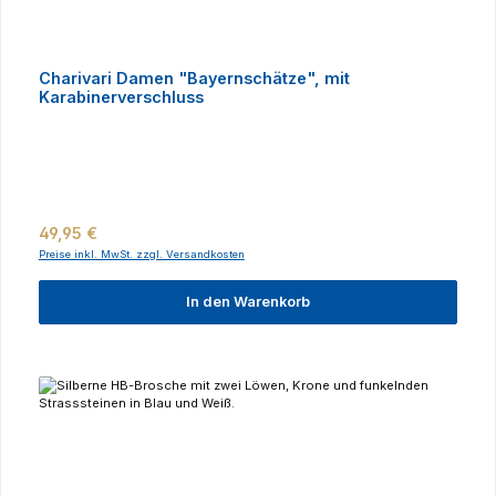
Charivari Damen "Bayernschätze", mit
Karabinerverschluss
Regulärer Preis:
49,95 €
Preise inkl. MwSt. zzgl. Versandkosten
In den Warenkorb