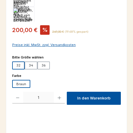
Verkaufspreis:
200,00 €
%
Regulärer Preis:
249,00 €
(19.68% gespart)
Preise inkl. MwSt. zzgl. Versandkosten
auswählen
Bitte Größe wählen
32
34
36
auswählen
Farbe
Braun
Produkt Anzahl: Gib den gewünschten Wert ein oder benutze die Schaltfl
In den Warenkorb