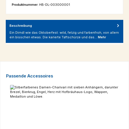
Produktnummer:
HB-DL-003000001
Beschreibung
Ein Dirndl wie das Oktoberfest: wild, fetzig und farbenfroh, von allem
ein bisschen etwas. Die karierte Taftschürze und das…
Mehr
Produktgalerie überspringen
Passende Accessoires