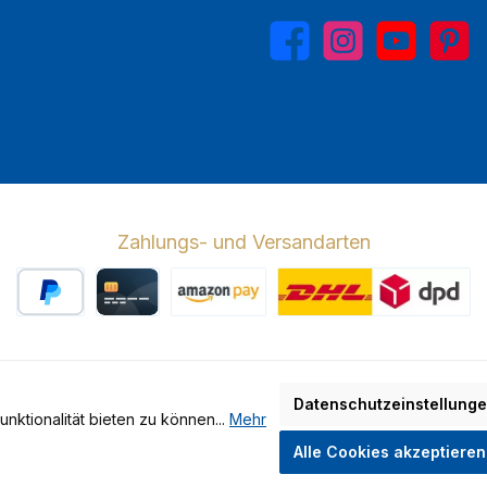
Facebook
Instagram
YouTube
Pinterest
Zahlungs- und Versandarten
PayPal
Kreditkarte
Amazon Pay
Wir versenden 
Datenschutzeinstellung
ktionalität bieten zu können...
Mehr
hrwertsteuer zzgl.
Versandkosten
und ggf. Nachnahmegebühren, wen
Alle Cookies akzeptieren
Made by GEDAK