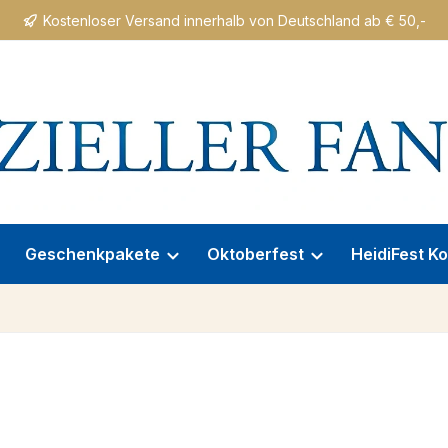
Kostenloser Versand innerhalb von Deutschland ab € 50,-
Geschenkpakete
Oktoberfest
HeidiFest Ko