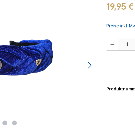
Regulärer Prei
19,95 €
Preise inkl. M
Produkt Anzah
Produktnumm