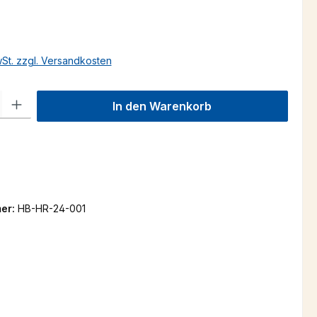
s:
wSt. zzgl. Versandkosten
l: Gib den gewünschten Wert ein oder benutze die Schaltflächen um
In den Warenkorb
er:
HB-HR-24-001