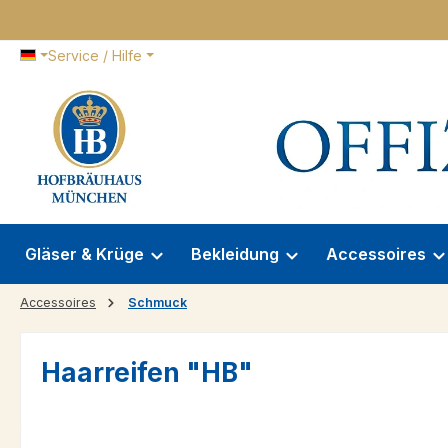
 Hauptinhalt springen
Zur Suche springen
Zur Hauptnavigation springen
Service / Hilfe
Gläser & Krüge
Bekleidung
Accessoires
Accessoires
Schmuck
Haarreifen "HB"