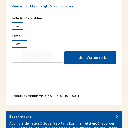
Preise inkl. MwSt. zzgl. Versandkosten
auswählen
Bitte Größe wählen
74
auswählen
Farbe
Weiß
Produkt Anzahl: Gib den gewünschten Wert ein oder benutze die Schaltfl
In den Warenkorb
Produktnummer:
HBO-BST-16-001000001
Beschreibung
Auch die kleinsten Oktoberfest-Fans kommen jetzt groß raus: der