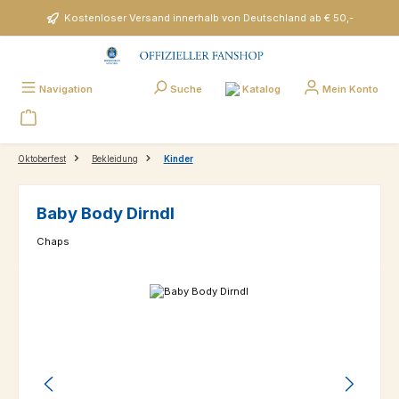
Zum Hauptinhalt springen
Kostenloser Versand innerhalb von Deutschland ab € 50,-
Katalog
Navigation
Suche
Mein Konto
Oktoberfest
Bekleidung
Kinder
Baby Body Dirndl
Chaps
Bildergalerie überspringen