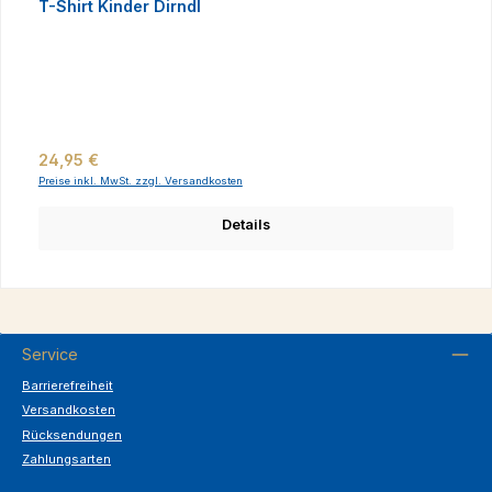
T-Shirt Kinder Dirndl
Regulärer Preis:
24,95 €
Preise inkl. MwSt. zzgl. Versandkosten
Details
Service
Barrierefreiheit
Versandkosten
Rücksendungen
Zahlungsarten