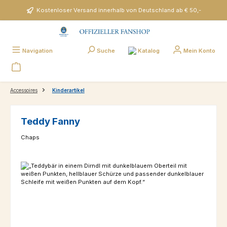
Zum Hauptinhalt springen
Kostenloser Versand innerhalb von Deutschland ab € 50,-
Katalog
Navigation
Suche
Mein Konto
Accessoires
Kinderartikel
Teddy Fanny
Chaps
Bildergalerie überspringen