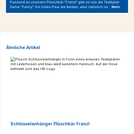
Passend zu unserem Plüschbär "Franzl" gibt es nun die Teddybär-
Dame "Fanny". Ein tolles Paar die Beiden, aber natürlich ist…
Mehr
Produktgalerie überspringen
Ähnliche Artikel
Schlüsselanhänger Plüschbär Franzl