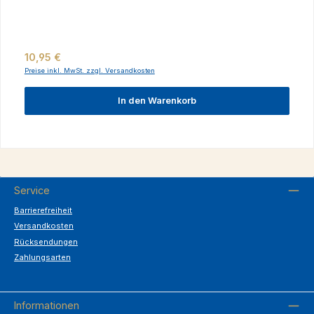
Regulärer Preis:
10,95 €
Preise inkl. MwSt. zzgl. Versandkosten
In den Warenkorb
Service
Barrierefreiheit
Versandkosten
Rücksendungen
Zahlungsarten
Informationen