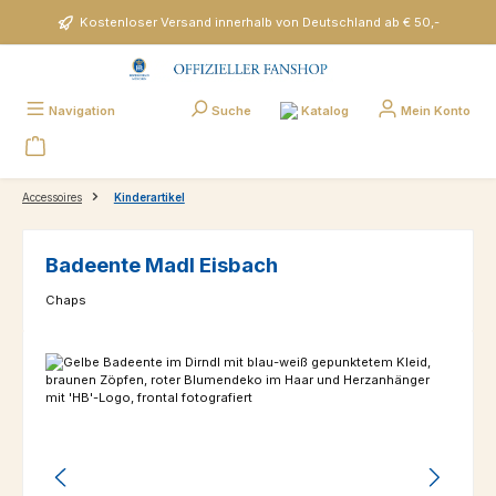
Zum Hauptinhalt springen
Kostenloser Versand innerhalb von Deutschland ab € 50,-
Katalog
Navigation
Suche
Mein Konto
Accessoires
Kinderartikel
Badeente Madl Eisbach
Chaps
Bildergalerie überspringen