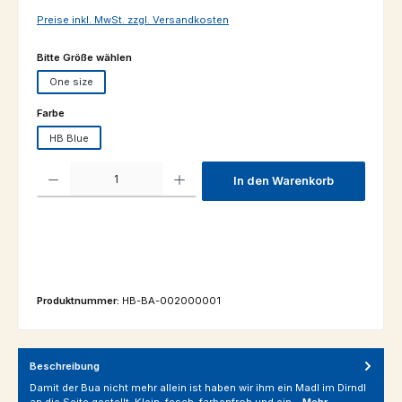
Preise inkl. MwSt. zzgl. Versandkosten
auswählen
Bitte Größe wählen
One size
auswählen
Farbe
HB Blue
Produkt Anzahl: Gib den gewünschten Wert ein oder benutze die Schaltfl
In den Warenkorb
Produktnummer:
HB-BA-002000001
Beschreibung
Damit der Bua nicht mehr allein ist haben wir ihm ein Madl im Dirndl