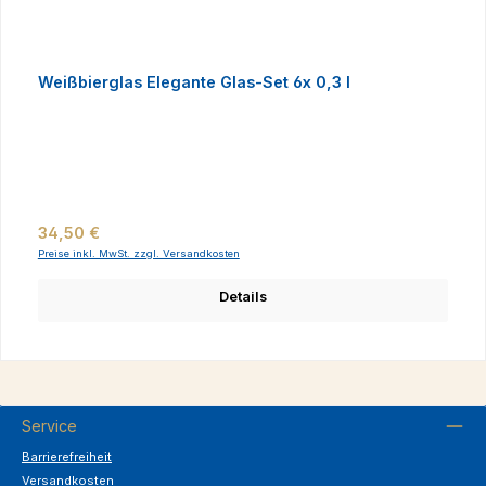
Weißbierglas Elegante Glas-Set 6x 0,3 l
Regulärer Preis:
34,50 €
Preise inkl. MwSt. zzgl. Versandkosten
Details
Service
Barrierefreiheit
Versandkosten