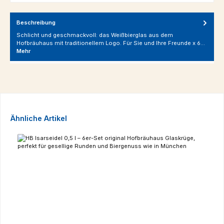
Beschreibung
Schlicht und geschmackvoll: das Weißbierglas aus dem
Hofbräuhaus mit traditionellem Logo. Für Sie und Ihre Freunde x 6…
Mehr
Produktgalerie überspringen
Ähnliche Artikel