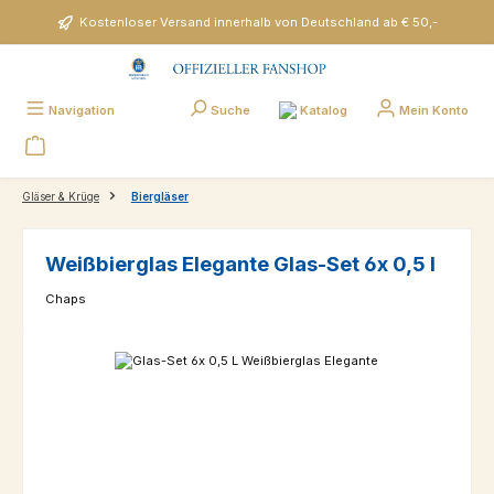
Zum Hauptinhalt springen
Kostenloser Versand innerhalb von Deutschland ab € 50,-
Katalog
Navigation
Suche
Mein Konto
Gläser & Krüge
Biergläser
Weißbierglas Elegante Glas-Set 6x 0,5 l
Chaps
Bildergalerie überspringen