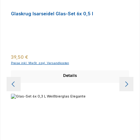
Glaskrug Isarseidel Glas-Set 6x 0,5 l
Regulärer Preis:
39,50 €
Preise inkl. MwSt. zzgl. Versandkosten
Details