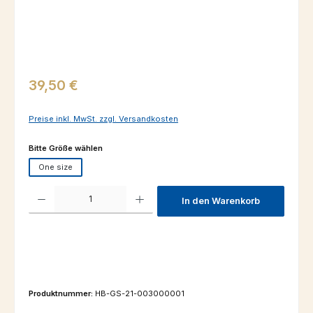
Regulärer Preis:
39,50 €
Preise inkl. MwSt. zzgl. Versandkosten
auswählen
Bitte Größe wählen
One size
Produkt Anzahl: Gib den gewünschten Wert ein oder benutze die Schaltfl
In den Warenkorb
Produktnummer:
HB-GS-21-003000001