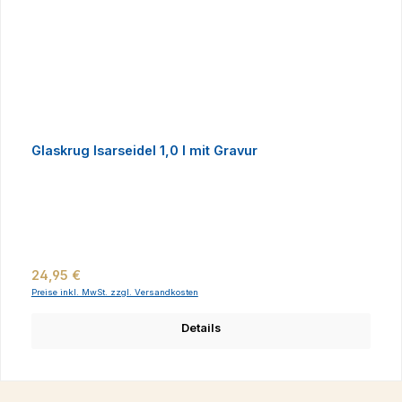
Glaskrug Isarseidel 1,0 l mit Gravur
Regulärer Preis:
24,95 €
Preise inkl. MwSt. zzgl. Versandkosten
Details