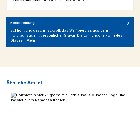
Beschreibung
Schlicht und geschmackvoll: das Weißbierglas aus dem
Hofbräuhaus mit persönlicher Gravur! Die zylindrische Form des
Glases…
Mehr
Produktgalerie überspringen
Ähnliche Artikel