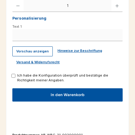
Produkt Anzahl: Gib den gewünschten Wert ein oder benutze die Schaltfl
Personalisierung
Text 1
Hinweise zur Beschriftung
Vorschau anzeigen
Versand & Widerrufsrecht
Ich habe die Konfiguration überprüft und bestätige die
Richtigkeit meiner Angaben.
In den Warenkorb
Produktnummer:
HB-WBG-21-002000001