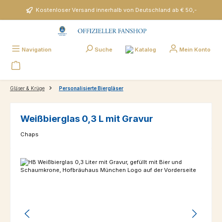
Zum Hauptinhalt springen
Kostenloser Versand innerhalb von Deutschland ab € 50,-
Katalog
Navigation
Suche
Mein Konto
Gläser & Krüge
Personalisierte Biergläser
Weißbierglas 0,3 L mit Gravur
Chaps
Bildergalerie überspringen