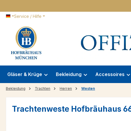
 Hauptinhalt springen
Zur Suche springen
Zur Hauptnavigation springen
Service / Hilfe
Gläser & Krüge
Bekleidung
Accessoires
Bekleidung
Trachten
Herren
Westen
Trachtenweste Hofbräuhaus 6