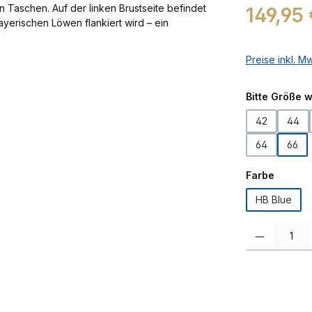
Regulärer Prei
149,95 
Preise inkl. M
Bitte Größe 
42
44
64
66
auswäh
Farbe
HB Blue
Produkt Anzah