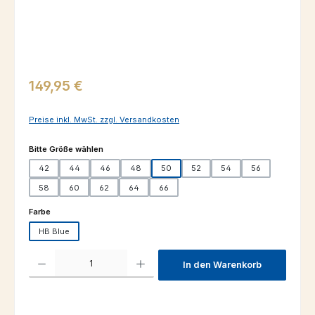
Regulärer Preis:
149,95 €
Preise inkl. MwSt. zzgl. Versandkosten
auswählen
Bitte Größe wählen
42
44
46
48
50
52
54
56
58
60
62
64
66
auswählen
Farbe
HB Blue
Produkt Anzahl: Gib den gewünschten Wert ein oder benutze die Schaltfl
In den Warenkorb