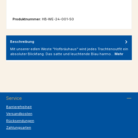
Produktnummer:
HB-WE-24-001-50
Beschreibung
Mit unserer edlen Weste "Hofbräuhaus" wird jedes Trachtenoutfit ein
absoluter Blickfang. Das satte und leuchtende Blau harmo…
Mehr
Service
Barrierefreiheit
Versandkosten
Rücksendungen
Zahlungsarten