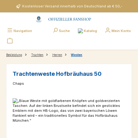
Zum Hauptinhalt springen
Kostenloser Versand innerhalb von Deutschland ab € 50,-
Katalog
Navigation
Suche
Mein Konto
Bekleidung
Trachten
Herren
Westen
Trachtenweste Hofbräuhaus 50
Chaps
Bildergalerie überspringen