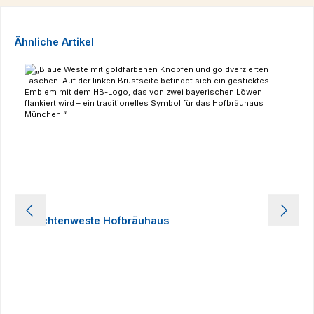
Produktgalerie überspringen
Ähnliche Artikel
Trachtenweste Hofbräuhaus