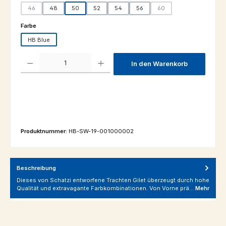
46
48
50
52
54
56
60
(Diese Option ist zurzeit nicht verfügbar.)
(Diese Option ist zurzeit ni
auswählen
Farbe
HB Blue
Produkt Anzahl: Gib den gewünschten Wert ein oder benutze die Schaltfl
In den Warenkorb
Produktnummer:
HB-SW-19-001000002
Beschreibung
Dieses von Schatzi entworfene Trachten Gilet überzeugt durch hohe
Qualität und extravagante Farbkombinationen. Von Vorne prä…
Mehr