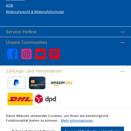
AGB
Widerrufsrecht & Widerrufsformular
Service-Hotline
Unsere Communities
Facebook
Instagram
YouTube
Pinterest
Zahlungs- und Versandarten
PayPal
Kreditkarte
Amazon Pay
Wir versenden mit DHL
Diese Website verwendet Cookies, um Ihnen die bestmögliche
Funktionalität bieten zu können...
Mehr Informationen
.
Über uns
Kontakte & FAQ
Datenschutz
Impressum
AGB
Widerrufsrecht & Widerrufsformular