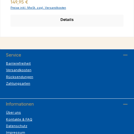
Regulärer Preis:
149,95 €
Preise inkl. MwSt. zzgl. Versandkosten
Details
Service
Barrierefreiheit
Versandkosten
Rücksendungen
Zahlungsarten
Informationen
Über uns
Kontakte & FAQ
Datenschutz
Impressum