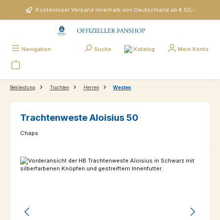
Zum Hauptinhalt springen
Kostenloser Versand innerhalb von Deutschland ab € 50,-
Katalog
Navigation
Suche
Mein Konto
Bekleidung
Trachten
Herren
Westen
Trachtenweste Aloisius 50
Chaps
Bildergalerie überspringen