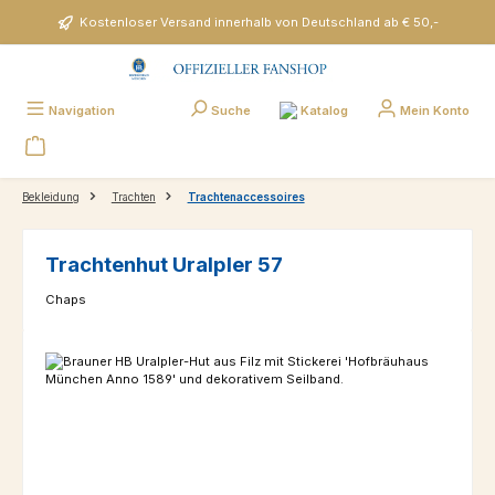
Zum Hauptinhalt springen
Kostenloser Versand innerhalb von Deutschland ab € 50,-
Katalog
Navigation
Suche
Mein Konto
Bekleidung
Trachten
Trachtenaccessoires
Trachtenhut Uralpler 57
Chaps
Bildergalerie überspringen