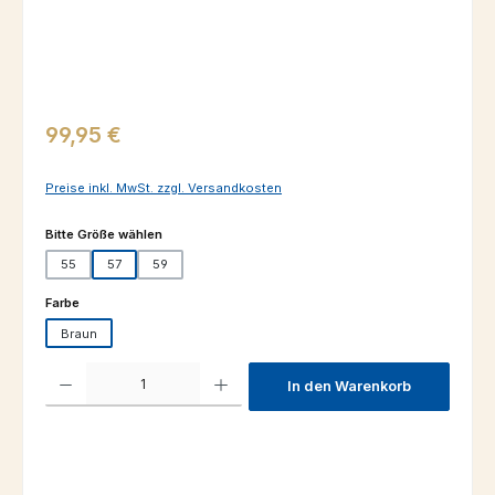
Regulärer Preis:
99,95 €
Preise inkl. MwSt. zzgl. Versandkosten
auswählen
Bitte Größe wählen
55
57
59
auswählen
Farbe
Braun
Produkt Anzahl: Gib den gewünschten Wert ein oder benutze die Schaltfl
In den Warenkorb