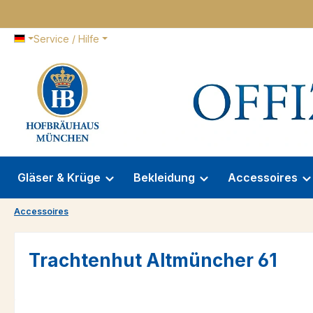
 Hauptinhalt springen
Zur Suche springen
Zur Hauptnavigation springen
Service / Hilfe
Gläser & Krüge
Bekleidung
Accessoires
Accessoires
Trachtenhut Altmüncher 61