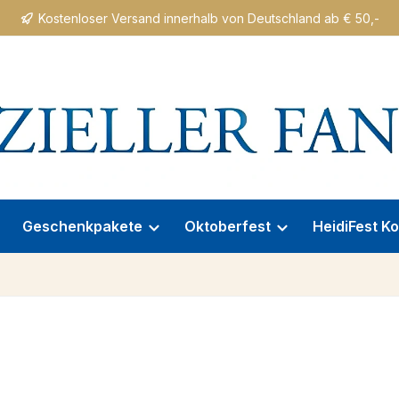
Kostenloser Versand innerhalb von Deutschland ab € 50,-
Geschenkpakete
Oktoberfest
HeidiFest Ko