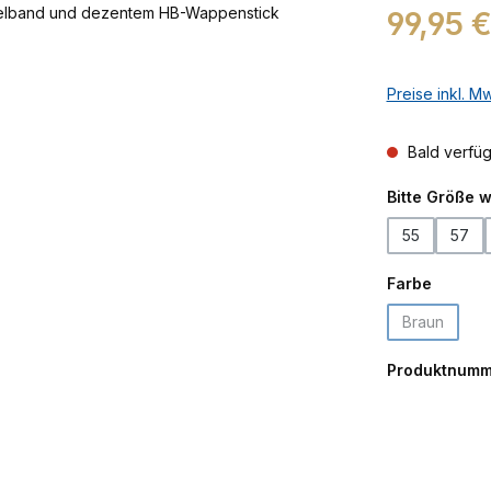
Regulärer Prei
99,95 
Preise inkl. M
Bald verfü
Bitte Größe 
55
57
auswäh
Farbe
Braun
(Diese Opti
Produktnumm