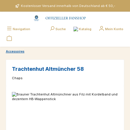
Zum Hauptinhalt springen
Kostenloser Versand innerhalb von Deutschland ab € 50,-
Katalog
Navigation
Suche
Mein Konto
Accessoires
Trachtenhut Altmüncher 58
Chaps
Bildergalerie überspringen