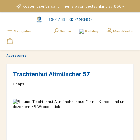
Zum Hauptinhalt springen
Kostenloser Versand innerhalb von Deutschland ab € 50,-
Katalog
Navigation
Suche
Mein Konto
Accessoires
Trachtenhut Altmüncher 57
Chaps
Bildergalerie überspringen