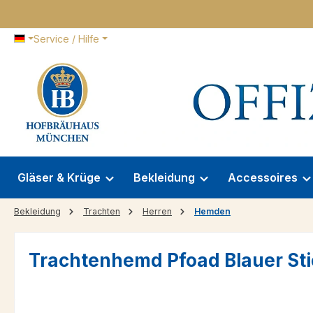
 Hauptinhalt springen
Zur Suche springen
Zur Hauptnavigation springen
Service / Hilfe
Gläser & Krüge
Bekleidung
Accessoires
Bekleidung
Trachten
Herren
Hemden
Trachtenhemd Pfoad Blauer Sti