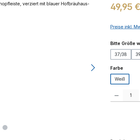
Regulärer Prei
49,95 
Preise inkl. M
Bitte Größe 
37/38
3
auswäh
Farbe
Weiß
Produkt Anzah