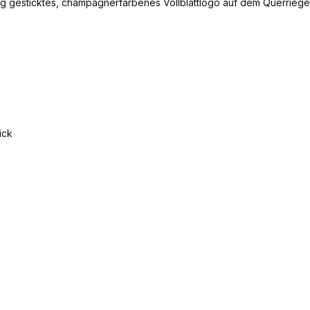
ig gesticktes, champagnerfarbenes Vollblattlogo auf dem Querriege