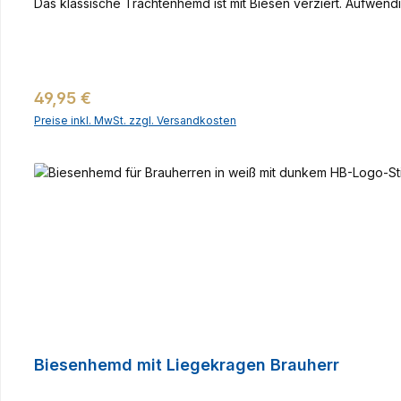
Das klassische Trachtenhemd ist mit Biesen verziert. Aufwend
Regulärer Preis:
49,95 €
Preise inkl. MwSt. zzgl. Versandkosten
Biesenhemd mit Liegekragen Brauherr