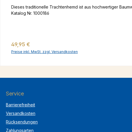
Dieses traditionelle Trachtenhemd ist aus hochwertiger Baumwo
Katalog Nr. 1000186
Regulärer Preis:
49,95 €
Preise inkl. MwSt. zzgl. Versandkosten
Service
Barrierefreiheit
Versandkosten
Rücksendungen
Zahlungsarten