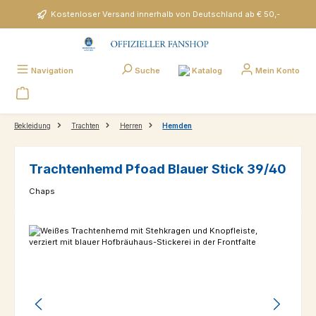
Zum Hauptinhalt springen
Kostenloser Versand innerhalb von Deutschland ab € 50,-
Katalog
Navigation
Suche
Mein Konto
Bekleidung
Trachten
Herren
Hemden
Trachtenhemd Pfoad Blauer Stick 39/40
Chaps
Bildergalerie überspringen