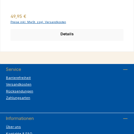
Regulärer Preis:
49,95 €
Preise inkl. MwSt. zzgl. Versandkosten
Details
Service
Barrierefreiheit
Versandkosten
Rücksendungen
Zahlungsarten
Informationen
Über uns
Kontakte & FAQ