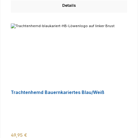
Details
Trachtenhemd Bauernkariertes Blau/Weiß
Regulärer Preis:
49,95 €