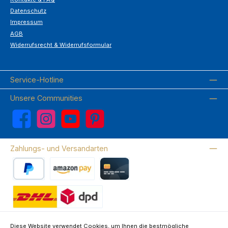
Datenschutz
Impressum
AGB
Widerrufsrecht & Widerrufsformular
Service-Hotline
Unsere Communities
Facebook
Instagram
YouTube
Pinterest
Zahlungs- und Versandarten
PayPal
Amazon Pay
Kreditkarte
Wir versenden mit DHL
Diese Website verwendet Cookies, um Ihnen die bestmögliche