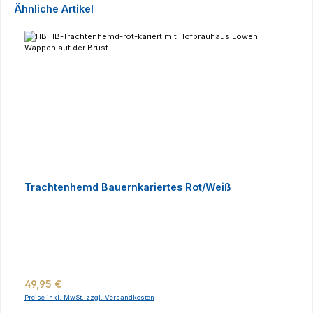
Produktgalerie überspringen
Ähnliche Artikel
Trachtenhemd Bauernkariertes Rot/Weiß
Regulärer Preis:
49,95 €
Preise inkl. MwSt. zzgl. Versandkosten