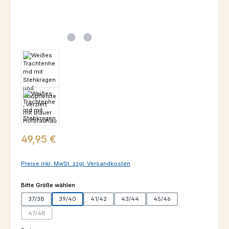
Regulärer Preis:
49,95 €
Preise inkl. MwSt. zzgl. Versandkosten
auswählen
Bitte Größe wählen
37/38
39/40
41/42
43/44
45/46
47/48
(Diese Option ist zurzeit nicht verfügbar.)