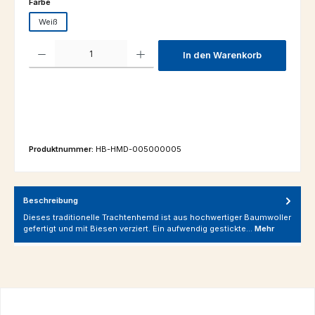
auswählen
Farbe
Weiß
Produkt Anzahl: Gib den gewünschten Wert ein oder benutze die Schaltfl
In den Warenkorb
Produktnummer:
HB-HMD-005000005
Beschreibung
Dieses traditionelle Trachtenhemd ist aus hochwertiger Baumwoller
gefertigt und mit Biesen verziert. Ein aufwendig gestickte…
Mehr