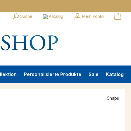
Suche
Katalog
Mein Konto
llektion
Personalisierte Produkte
Sale
Katalog
Chaps
s:
€