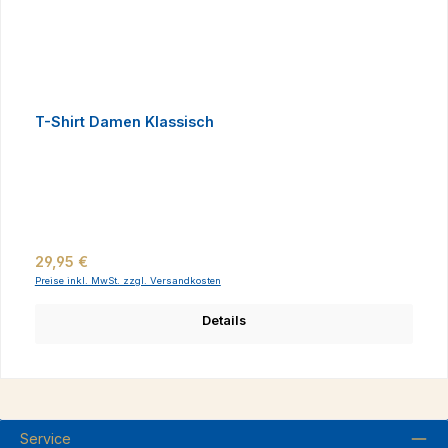
T-Shirt Damen Klassisch
Regulärer Preis:
29,95 €
Preise inkl. MwSt. zzgl. Versandkosten
Details
Service