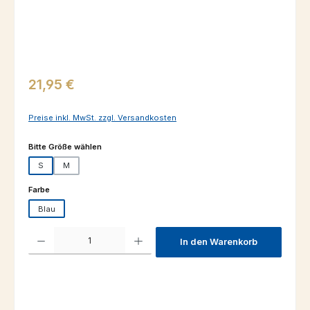
Regulärer Preis:
21,95 €
Preise inkl. MwSt. zzgl. Versandkosten
auswählen
Bitte Größe wählen
S
M
auswählen
Farbe
Blau
Produkt Anzahl: Gib den gewünschten Wert ein oder benutze die Schaltfl
In den Warenkorb