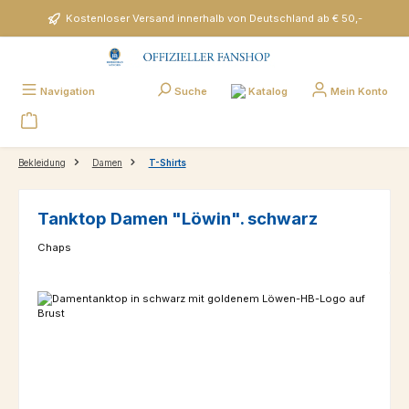
Zum Hauptinhalt springen
Kostenloser Versand innerhalb von Deutschland ab € 50,-
Katalog
Navigation
Suche
Mein Konto
Bekleidung
Damen
T-Shirts
Tanktop Damen "Löwin". schwarz
Chaps
Bildergalerie überspringen