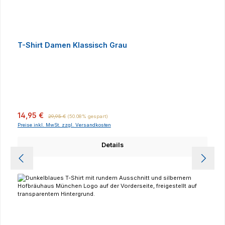
T-Shirt Damen Klassisch Grau
Verkaufspreis:
Regulärer Preis:
14,95 €
29,95 €
(50.08% gespart)
Preise inkl. MwSt. zzgl. Versandkosten
Details