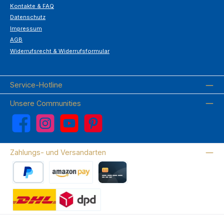
Kontakte & FAQ
Datenschutz
Impressum
AGB
Widerrufsrecht & Widerrufsformular
Service-Hotline
Unsere Communities
Facebook
Instagram
YouTube
Pinterest
Zahlungs- und Versandarten
PayPal
Amazon Pay
Kreditkarte
Wir versenden mit DHL