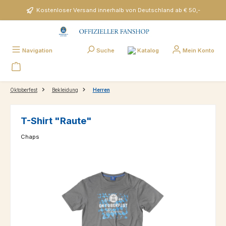
Zum Hauptinhalt springen
Kostenloser Versand innerhalb von Deutschland ab € 50,-
Katalog
Navigation
Suche
Mein Konto
Oktoberfest
Bekleidung
Herren
T-Shirt "Raute"
Chaps
Bildergalerie überspringen