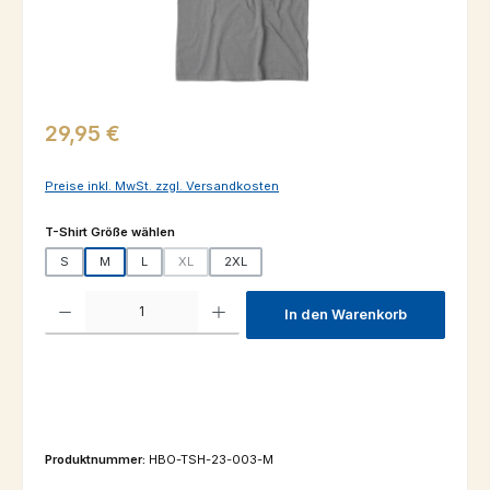
Regulärer Preis:
29,95 €
Preise inkl. MwSt. zzgl. Versandkosten
auswählen
T-Shirt Größe wählen
S
M
L
XL
2XL
(Diese Option ist zurzeit nicht verfügbar.)
Produkt Anzahl: Gib den gewünschten Wert ein oder benutze die Schaltfl
In den Warenkorb
Produktnummer:
HBO-TSH-23-003-M