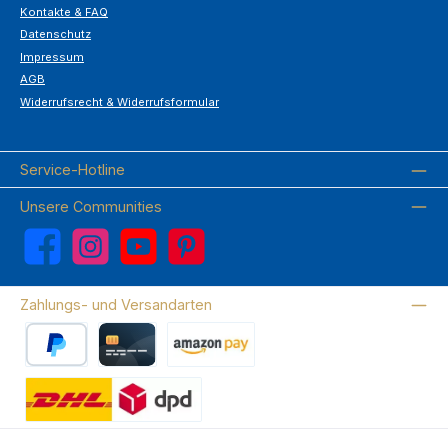
Kontakte & FAQ
Datenschutz
Impressum
AGB
Widerrufsrecht & Widerrufsformular
Service-Hotline
Unsere Communities
Facebook
Instagram
YouTube
Pinterest
Zahlungs- und Versandarten
PayPal
Kreditkarte
Amazon Pay
Wir versenden mit DHL