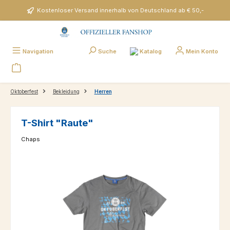
Zum Hauptinhalt springen
Kostenloser Versand innerhalb von Deutschland ab € 50,-
Katalog
Navigation
Suche
Mein Konto
Oktoberfest
Bekleidung
Herren
T-Shirt "Raute"
Chaps
Bildergalerie überspringen