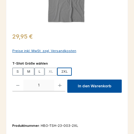
Regulärer Preis:
29,95 €
Preise inkl. MwSt. zzgl. Versandkosten
auswählen
T-Shirt Größe wählen
S
M
L
XL
2XL
(Diese Option ist zurzeit nicht verfügbar.)
Produkt Anzahl: Gib den gewünschten Wert ein oder benutze die Schaltfl
In den Warenkorb
Produktnummer:
HBO-TSH-23-003-2XL