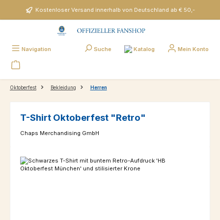
Zum Hauptinhalt springen
Kostenloser Versand innerhalb von Deutschland ab € 50,-
Katalog
Navigation
Suche
Mein Konto
Oktoberfest
Bekleidung
Herren
T-Shirt Oktoberfest "Retro"
Chaps Merchandising GmbH
Bildergalerie überspringen