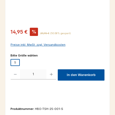
Verkaufspreis:
14,95 €
%
Regulärer Preis:
29,95 €
(50.08% gespart)
Preise inkl. MwSt. zzgl. Versandkosten
auswählen
Bitte Größe wählen
S
Produkt Anzahl: Gib den gewünschten Wert ein oder benutze die Schaltfl
In den Warenkorb
Produktnummer:
HBO-TSH-25-001-S