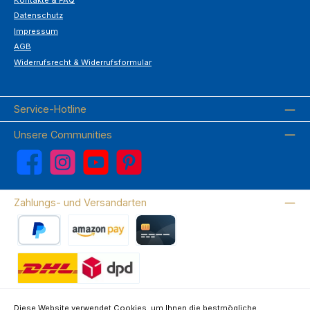
Kontakte & FAQ
Datenschutz
Impressum
AGB
Widerrufsrecht & Widerrufsformular
Service-Hotline
Unsere Communities
Facebook
Instagram
YouTube
Pinterest
Zahlungs- und Versandarten
PayPal
Amazon Pay
Kreditkarte
Wir versenden mit DHL
Diese Website verwendet Cookies, um Ihnen die bestmögliche