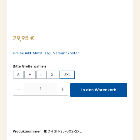
Regulärer Preis:
29,95 €
Preise inkl. MwSt. zzgl. Versandkosten
auswählen
Bitte Größe wählen
S
M
L
XL
2XL
Produkt Anzahl: Gib den gewünschten Wert ein oder benutze die Schaltfl
In den Warenkorb
Produktnummer:
HBO-TSH-25-002-2XL