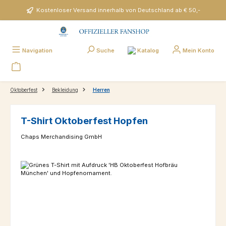
Zum Hauptinhalt springen
Kostenloser Versand innerhalb von Deutschland ab € 50,-
Katalog
Navigation
Suche
Mein Konto
Oktoberfest
Bekleidung
Herren
T-Shirt Oktoberfest Hopfen
Chaps Merchandising GmbH
Bildergalerie überspringen