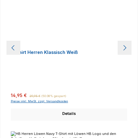
T-Shirt Herren Klassisch Weiß
Verkaufspreis:
Regulärer Preis:
14,95 €
29,95 €
(50.08% gespart)
Preise inkl. MwSt. zzgl. Versandkosten
Details