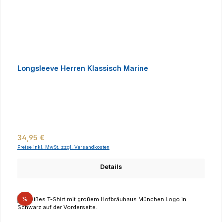
Longsleeve Herren Klassisch Marine
Regulärer Preis:
34,95 €
Preise inkl. MwSt. zzgl. Versandkosten
Details
Rabatt
%