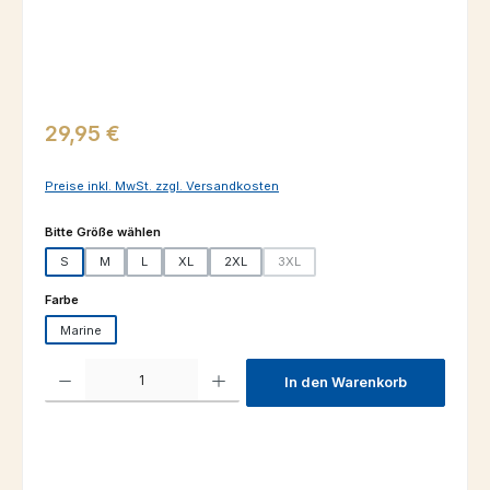
Regulärer Preis:
29,95 €
Preise inkl. MwSt. zzgl. Versandkosten
auswählen
Bitte Größe wählen
S
M
L
XL
2XL
3XL
(Diese Option ist zurzeit nicht verfügba
auswählen
Farbe
Marine
Produkt Anzahl: Gib den gewünschten Wert ein oder benutze die Schaltfl
In den Warenkorb