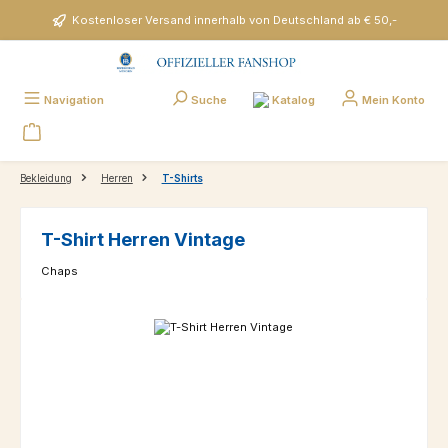
Zum Hauptinhalt springen
Kostenloser Versand innerhalb von Deutschland ab € 50,-
Katalog
Navigation
Suche
Mein Konto
Bekleidung
Herren
T-Shirts
T-Shirt Herren Vintage
Chaps
Bildergalerie überspringen