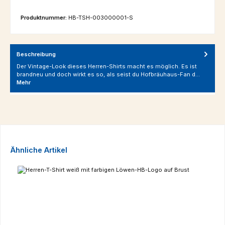
Produktnummer:
HB-TSH-003000001-S
Beschreibung
Der Vintage-Look dieses Herren-Shirts macht es möglich. Es ist
brandneu und doch wirkt es so, als seist du Hofbräuhaus-Fan d…
Mehr
Produktgalerie überspringen
Ähnliche Artikel