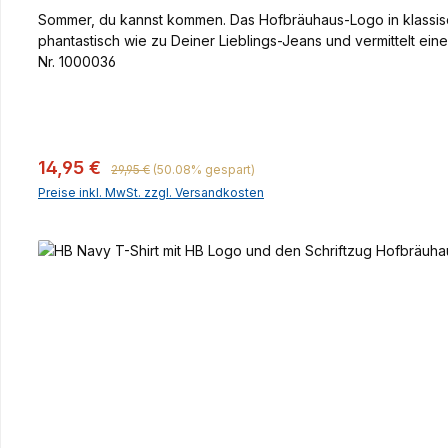
Sommer, du kannst kommen. Das Hofbräuhaus-Logo in klassisc
phantastisch wie zu Deiner Lieblings-Jeans und vermittelt ein
Nr. 1000036
Regulärer Preis:
Verkaufspreis:
14,95 €
29,95 €
(50.08% gespart)
Preise inkl. MwSt. zzgl. Versandkosten