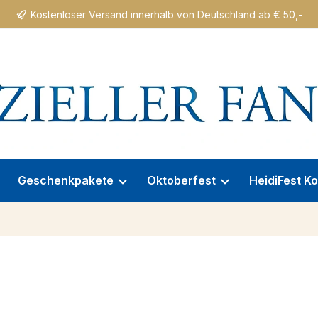
Kostenloser Versand innerhalb von Deutschland ab € 50,-
Geschenkpakete
Oktoberfest
HeidiFest Ko