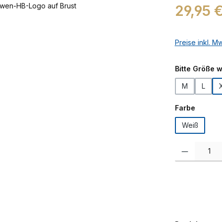
Regulärer Prei
29,95 
Preise inkl. M
Bitte Größe 
M
L
auswäh
Farbe
Weiß
Produkt Anzah