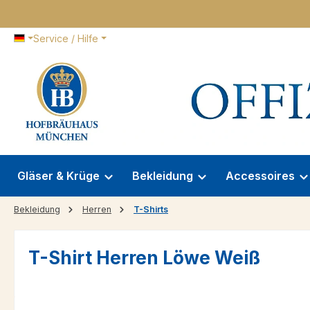
 Hauptinhalt springen
Zur Suche springen
Zur Hauptnavigation springen
Service / Hilfe
Gläser & Krüge
Bekleidung
Accessoires
Bekleidung
Herren
T-Shirts
T-Shirt Herren Löwe Weiß