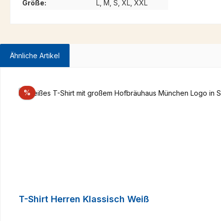
Größe:
L, M, S, XL, XXL
Ähnliche Artikel
Produktgalerie überspringen
Rabatt
%
T-Shirt Herren Klassisch Weiß