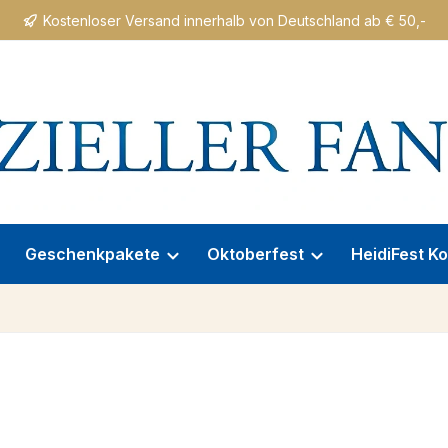
Kostenloser Versand innerhalb von Deutschland ab € 50,-
Geschenkpakete
Oktoberfest
HeidiFest Ko