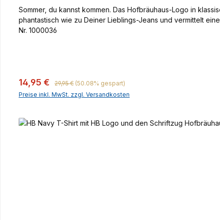
Sommer, du kannst kommen. Das Hofbräuhaus-Logo in klassisc
phantastisch wie zu Deiner Lieblings-Jeans und vermittelt ein
Nr. 1000036
Regulärer Preis:
Verkaufspreis:
14,95 €
29,95 €
(50.08% gespart)
Preise inkl. MwSt. zzgl. Versandkosten