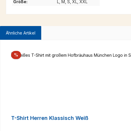
Größe:
L, M, S, XL, XXL
Ähnliche Artikel
Produktgalerie überspringen
Rabatt
%
T-Shirt Herren Klassisch Weiß