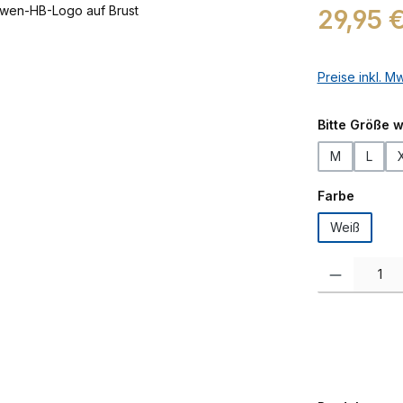
Regulärer Prei
29,95 
Preise inkl. M
Bitte Größe 
M
L
auswäh
Farbe
Weiß
Produkt Anzah