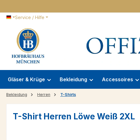
 Hauptinhalt springen
Zur Suche springen
Zur Hauptnavigation springen
Service / Hilfe
Gläser & Krüge
Bekleidung
Accessoires
Bekleidung
Herren
T-Shirts
T-Shirt Herren Löwe Weiß 2XL