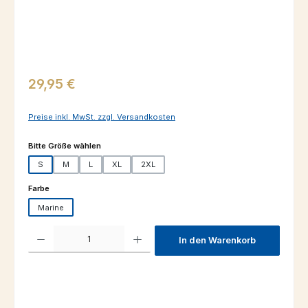
Regulärer Preis:
29,95 €
Preise inkl. MwSt. zzgl. Versandkosten
auswählen
Bitte Größe wählen
S
M
L
XL
2XL
auswählen
Farbe
Marine
Produkt Anzahl: Gib den gewünschten Wert ein oder benutze die Schaltfl
In den Warenkorb