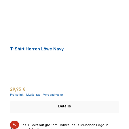
T-Shirt Herren Löwe Navy
Regulärer Preis:
29,95 €
Preise inkl. MwSt. zzgl. Versandkosten
Details
Rabatt
%