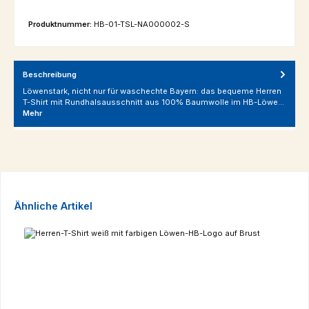
Produktnummer:
HB-01-TSL-NA000002-S
Beschreibung
Löwenstark, nicht nur für waschechte Bayern: das bequeme Herren
T-Shirt mit Rundhalsausschnitt aus 100% Baumwolle im HB-Löwe…
Mehr
Produktgalerie überspringen
Ähnliche Artikel