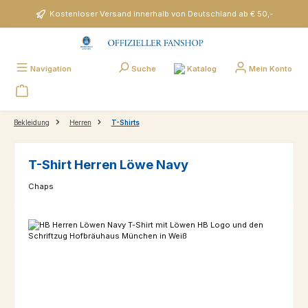
Zum Hauptinhalt springen
Kostenloser Versand innerhalb von Deutschland ab € 50,-
Katalog
Navigation
Suche
Mein Konto
Bekleidung
Herren
T-Shirts
T-Shirt Herren Löwe Navy
Chaps
Bildergalerie überspringen