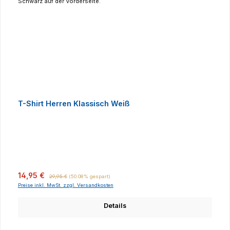
T-Shirt Herren Klassisch Weiß
Verkaufspreis:
Regulärer Preis:
14,95 €
29,95 €
(50.08% gespart)
Preise inkl. MwSt. zzgl. Versandkosten
Details