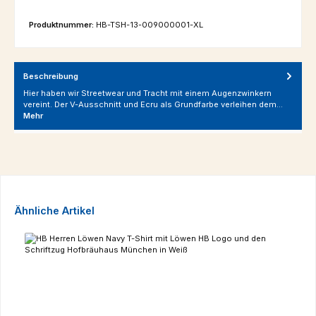
Produktnummer:
HB-TSH-13-009000001-XL
Beschreibung
Hier haben wir Streetwear und Tracht mit einem Augenzwinkern
vereint. Der V-Ausschnitt und Ecru als Grundfarbe verleihen dem…
Mehr
Produktgalerie überspringen
Ähnliche Artikel