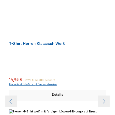
T-Shirt Herren Klassisch Weiß
Verkaufspreis:
Regulärer Preis:
14,95 €
29,95 €
(50.08% gespart)
Preise inkl. MwSt. zzgl. Versandkosten
Details