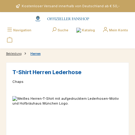
Zum Hauptinhalt springen
Kostenloser Versand innerhalb von Deutschland ab € 50,-
Katalog
Navigation
Suche
Mein Konto
Bekleidung
Herren
T-Shirt Herren Lederhose
Chaps
Bildergalerie überspringen