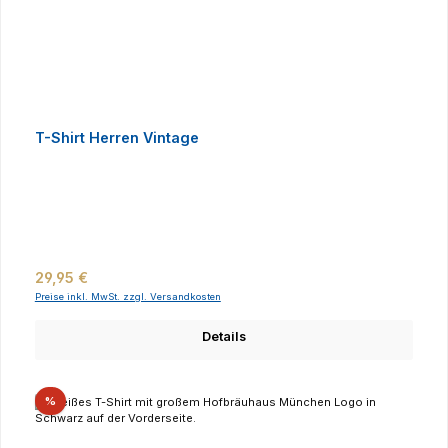
T-Shirt Herren Vintage
Regulärer Preis:
29,95 €
Preise inkl. MwSt. zzgl. Versandkosten
Details
Rabatt
%