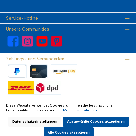
Service-Hotline
Unsere Communities
Facebook
Instagram
YouTube
Pinterest
Zahlungs- und Versandarten
PayPal
Kreditkarte
Amazon Pay
Wir versenden mit DHL
Diese Website verwendet Cookies, um Ihnen die bestmögliche
Funktionalität bieten zu können...
Mehr Informationen
.
Über uns
Kontakte & FAQ
Datenschutz
Impressum
AGB
Widerrufsrecht & Widerrufsformular
Datenschutzeinstellungen
Ausgewählte Cookies akzeptieren
Alle Preise inkl. gesetzl. Mehrwertsteuer zzgl.
Versandkosten
und ggf.
Nachnahmegebühren, wenn nicht anders angegeben.
Alle Cookies akzeptieren
Made by GEDAK