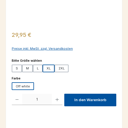
Regulärer Preis:
29,95 €
Preise inkl. MwSt. zzgl. Versandkosten
auswählen
Bitte Größe wählen
S
M
L
XL
2XL
auswählen
Farbe
Off white
Produkt Anzahl: Gib den gewünschten Wert ein oder benutze die Schaltfl
In den Warenkorb