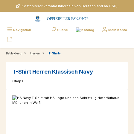
Zum Hauptinhalt springen
Kostenloser Versand innerhalb von Deutschland ab € 50,-
Katalog
Navigation
Suche
Mein Konto
Bekleidung
Herren
T-Shirts
T-Shirt Herren Klassisch Navy
Chaps
Bildergalerie überspringen