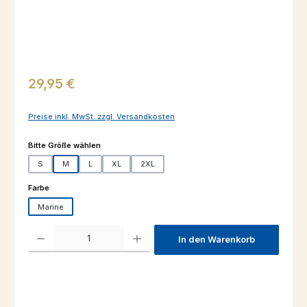
Regulärer Preis:
29,95 €
Preise inkl. MwSt. zzgl. Versandkosten
auswählen
Bitte Größe wählen
S
M
L
XL
2XL
auswählen
Farbe
Marine
Produkt Anzahl: Gib den gewünschten Wert ein oder benutze die Schaltfl
In den Warenkorb