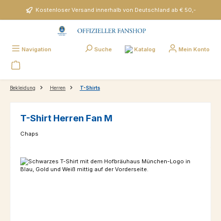
Zum Hauptinhalt springen
Kostenloser Versand innerhalb von Deutschland ab € 50,-
Katalog
Navigation
Suche
Mein Konto
Bekleidung
Herren
T-Shirts
T-Shirt Herren Fan M
Chaps
Bildergalerie überspringen