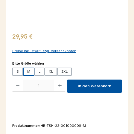
Regulärer Preis:
29,95 €
Preise inkl. MwSt. zzgl. Versandkosten
auswählen
Bitte Größe wählen
S
M
L
XL
2XL
Produkt Anzahl: Gib den gewünschten Wert ein oder benutze die Schaltfl
In den Warenkorb
Produktnummer:
HB-TSH-22-001000008-M