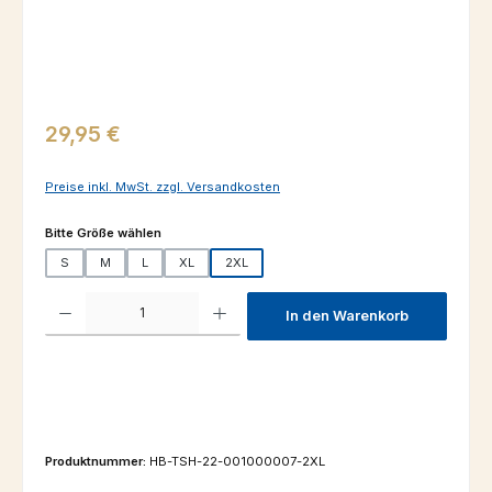
Regulärer Preis:
29,95 €
Preise inkl. MwSt. zzgl. Versandkosten
auswählen
Bitte Größe wählen
S
M
L
XL
2XL
Produkt Anzahl: Gib den gewünschten Wert ein oder benutze die Schaltfl
In den Warenkorb
Produktnummer:
HB-TSH-22-001000007-2XL