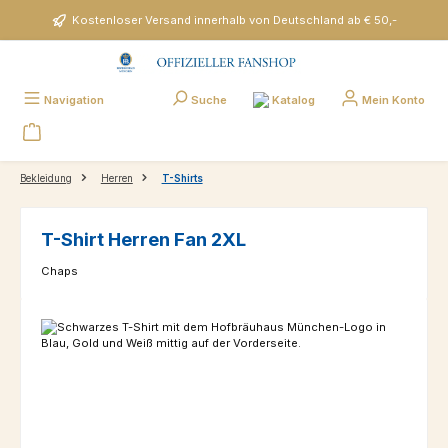
Zum Hauptinhalt springen
Kostenloser Versand innerhalb von Deutschland ab € 50,-
Katalog
Navigation
Suche
Mein Konto
Bekleidung
Herren
T-Shirts
T-Shirt Herren Fan 2XL
Chaps
Bildergalerie überspringen