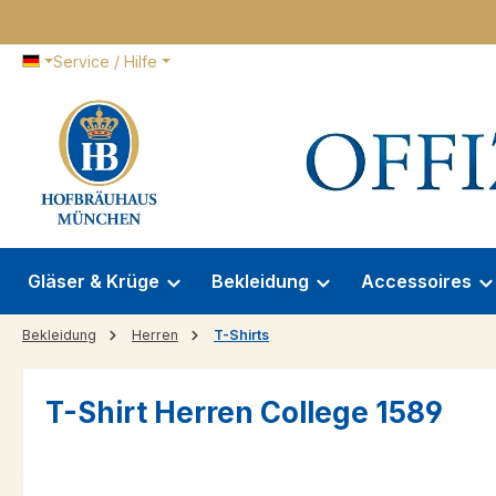
 Hauptinhalt springen
Zur Suche springen
Zur Hauptnavigation springen
Service / Hilfe
Gläser & Krüge
Bekleidung
Accessoires
Bekleidung
Herren
T-Shirts
T-Shirt Herren College 1589