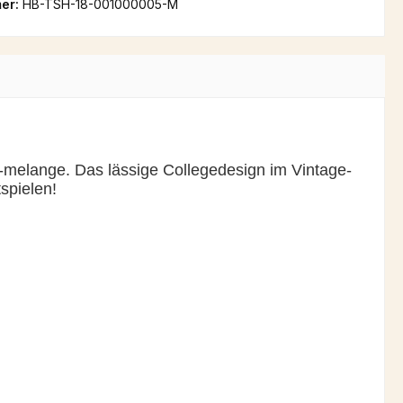
er:
HB-TSH-18-001000005-M
y-melange. Das lässige Collegedesign im Vintage-
spielen!