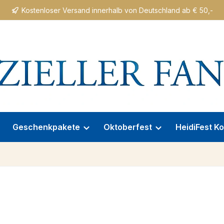
Kostenloser Versand innerhalb von Deutschland ab € 50,-
Geschenkpakete
Oktoberfest
HeidiFest Ko