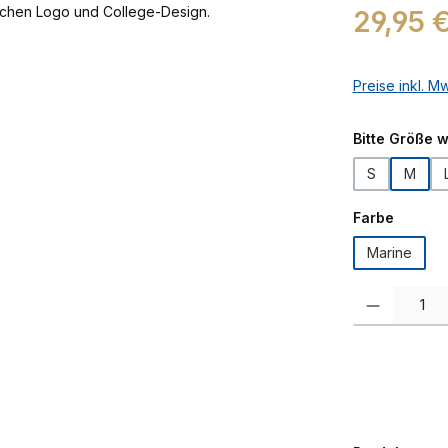
Regulärer Prei
29,95 
Preise inkl. M
Bitte Größe 
S
M
auswäh
Farbe
Marine
Produkt Anzah