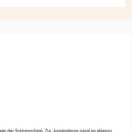
h wie der Sonnenschein. Zur Jogginghose passt es ebenso