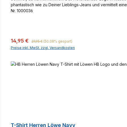
phantastisch wie zu Deiner Lieblings-Jeans und vermittelt ein
Nr. 1000036
Regulärer Preis:
Verkaufspreis:
14,95 €
29,95 €
(50.08% gespart)
Preise inkl. MwSt. zzgl. Versandkosten
T-Shirt Herren Löwe Navy