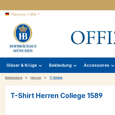
 Hauptinhalt springen
Zur Suche springen
Zur Hauptnavigation springen
Service / Hilfe
Gläser & Krüge
Bekleidung
Accessoires
Bekleidung
Herren
T-Shirts
T-Shirt Herren College 1589