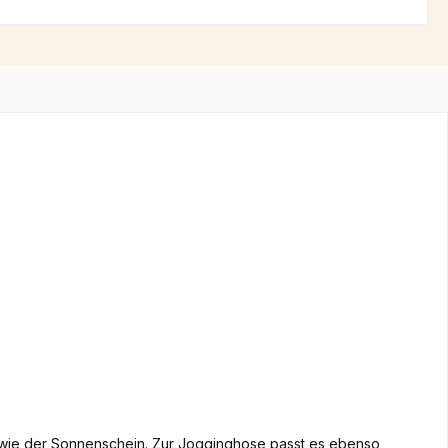
h wie der Sonnenschein. Zur Jogginghose passt es ebenso