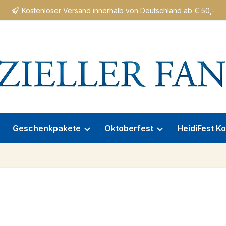
Kostenloser Versand innerhalb von Deutschland ab € 50,-
Geschenkpakete
Oktoberfest
HeidiFest Ko