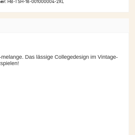
er:
HB-TSH-18-001000004-2XL
y-melange. Das lässige Collegedesign im Vintage-
spielen!