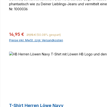
phantastisch wie zu Deiner Lieblings-Jeans und vermittelt ein
Nr. 1000036
Regulärer Preis:
Verkaufspreis:
14,95 €
29,95 €
(50.08% gespart)
Preise inkl. MwSt. zzgl. Versandkosten
T-Shirt Herren Löwe Navy