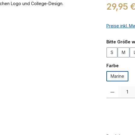
Regulärer Prei
29,95 
Preise inkl. M
Bitte Größe 
S
M
auswäh
Farbe
Marine
Produkt Anzah